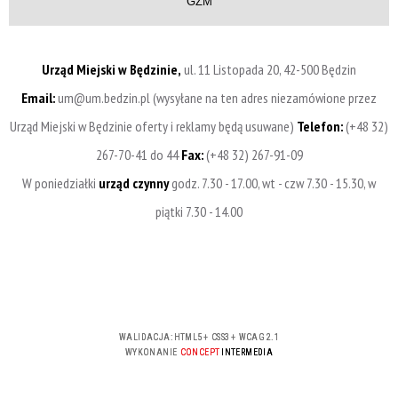
GZM
Urząd Miejski w Będzinie,
ul. 11 Listopada 20, 42-500 Będzin
Email:
um@um.bedzin.pl (wysyłane na ten adres niezamówione przez
Urząd Miejski w Będzinie oferty i reklamy będą usuwane)
Telefon:
(+48 32)
267-70-41 do 44
Fax:
(+48 32) 267-91-09
W poniedziałki
urząd czynny
godz. 7.30 - 17.00, wt - czw 7.30 - 15.30, w
piątki 7.30 - 14.00
WALIDACJA:
HTML5
+
CSS3
+
WCAG 2.1
WYKONANIE
CONCEPT
INTERMEDIA