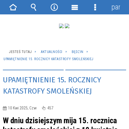
panel
Strona
Wyszukiwarka
Narzędzia
Menu
Menu
główna
główne
szczegółowe
JESTEŚ TUTAJ
AKTUALNOŚCI
BĘDZIN
UPAMIĘTNIENIE 15. ROCZNICY KATASTROFY SMOLEŃSKIEJ
UPAMIĘTNIENIE 15. ROCZNICY
KATASTROFY SMOLEŃSKIEJ
10 Kwi 2025, Czw
457
W dniu dzisiejszym mija 15. rocznica