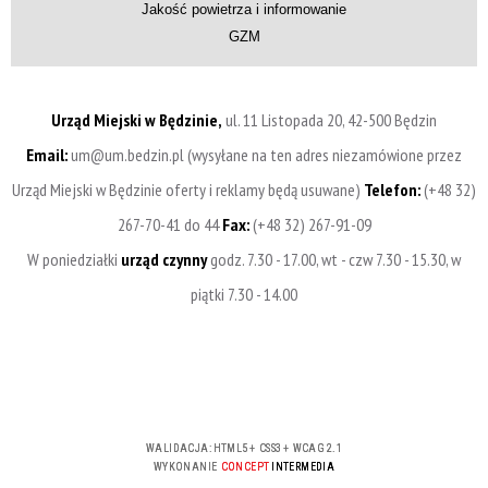
Jakość powietrza i informowanie
GZM
Urząd Miejski w Będzinie,
ul. 11 Listopada 20, 42-500 Będzin
Email:
um@um.bedzin.pl (wysyłane na ten adres niezamówione przez
Urząd Miejski w Będzinie oferty i reklamy będą usuwane)
Telefon:
(+48 32)
267-70-41 do 44
Fax:
(+48 32) 267-91-09
W poniedziałki
urząd czynny
godz. 7.30 - 17.00, wt - czw 7.30 - 15.30, w
piątki 7.30 - 14.00
WALIDACJA:
HTML5
+
CSS3
+
WCAG 2.1
WYKONANIE
CONCEPT
INTERMEDIA