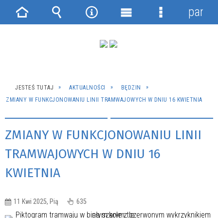
panel
Strona
Wyszukiwarka
Narzędzia
Menu
Menu
główna
główne
szczegółowe
JESTEŚ TUTAJ
AKTUALNOŚCI
BĘDZIN
ZMIANY W FUNKCJONOWANIU LINII TRAMWAJOWYCH W DNIU 16 KWIETNIA
ZMIANY W FUNKCJONOWANIU LINII
TRAMWAJOWYCH W DNIU 16
KWIETNIA
11 Kwi 2025, Pią
635