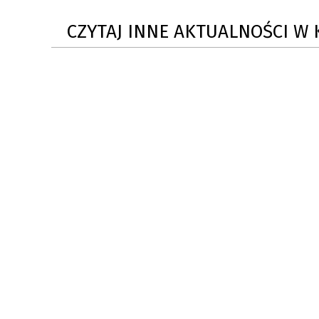
ZAKRE
CZYTAJ INNE AKTUALNOŚCI W 
WAŻNA INFORMACJA - DOT.
PRZEPROWADZENIA OCENY
RYZYKA WEWNĘTRZNEGO
SYSTEMU WODOCIĄGOWEGO