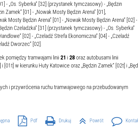
1] - „Os. Syberka” [32] (przystanek tymczasowy) - „Będzin
IEŻY „PRZYJAZNA SZKOŁA”
IEŻOWA RADA MIASTA
ACH 2025-2027
WYKAZ ZWIERZĄT ODŁOWI
in Zamek” [01] - „Nowak Mosty Będzin Arena” [01],
NA
Z TERENU MIASTA
ak Mosty Będzin Arena” [01] - „Nowak Mosty Będzin Arena” [02] -
Będzin Czeladzka” [31] (przystanek tymczasowy) - „Os. Syberka”
andlowe” [02] - „Czeladź Strefa Ekonomiczna” [04] - „Czeladź
 ŻYJ ZDROWO BEZ
GDZIE MOŻNA ZNALEŹĆ I J
eladź Dworzec” [02].
HOLU
WYGLĄDA PRACA W NGO?
PORADY OD PRACA.PL
k pomiędzy tramwajami linii
21
i
28
oraz autobusami linii
i [01t] w kierunku Huty Katowice oraz „Będzin Zamek” [02t] i „Będ
 W WOJSKU JAKO
BEZPŁATNY PORADNIK DLA
MATYK – JAK ZOSTAĆ?
KULTURY
ANIA, ZAROBKI
nych i przywrócenia ruchu tramwajowego na przebudowanym
KNF - XV EDYCJA
KATOWICE OTWIERAJĄ DRZW
RSU O NAGRODĘ
CENTRUM ZARZĄDZANIA
tępna
Pdf
Drukuj
Powrót
Konta
ODNICZĄCEGO KOMISJI
RUCHEM
RU FINANSOWEGO ZA
PSZĄ PRACĘ DOKTORSKĄ Z