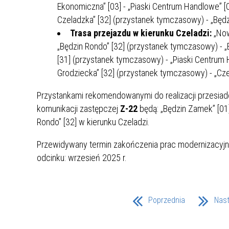
Ekonomiczna” [03] - „Piaski Centrum Handlowe” [0
MŁODZ
SZANSA – FORMY AKTYWNEGO
MŁODZ
W LAT
Czeladzka” [32] (przystanek tymczasowy) - „Będz
WSPARCIA OBSZARU
BĘDZI
Trasa przejazdu w kierunku Czeladzi:
„Now
ZREWITALIZOWANEGO
„Będzin Rondo” [32] (przystanek tymczasowy) - „
[31] (przystanek tymczasowy) - „Piaski Centrum H
BĘDZIŃSKA AKADEMIA MAŁEGO
AKCJA
Grodziecka” [32] (przystanek tymczasowy) - „Cz
SPORTOWCA
ALKO
Przystankami rekomendowanymi do realizacji przesiade
komunikacji zastępczej
Z-22
będą: „Będzin Zamek” [01] 
PROJEKT EKOLIDERKI
PRACA
Rondo” [32] w kierunku Czeladzi.
WZMOCNIENIE PROCESU
INFOR
SPRAWIEDLIWEJ TRANSFORMACJI
WYMAG
Przewidywany termin zakończenia prac modernizacyj
ŚLĄSKA
odcinku: wrzesień 2025 r.
KONKURS FOTOGRAFICZNY
URZĄD 
„METROPOLIA. PRZEZ PRYZMAT
KONKU
Poprzednia
Nas
WODY”
PRZEW
NADZO
NAJLE