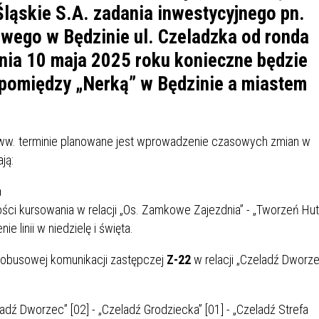
IÓW
DLA WYRÓŻNIAJĄCYCH SIĘ
Śląskie S.A. zadania inwestycyjnego pn.
Y PRACY
PROGRAM WSPARCIA "ROD
UCZNIÓW
wego w Będzinie ul. Czeladzka od ronda
3+ GÓRĄ!"
DANIE PLACÓWEK
DOFINANSOWANIE KOSZT
nia 10 maja 2025 roku konieczne będzie
OGÓLNY
BLICZNYCH
BĘDZIŃSKA KARTA SENIOR
KSZTAŁCENIA PRACOWNIK
pomiędzy „Nerką” w Będzinie a miastem
MŁODOCIANYCH
WOWA SZKOŁA MUZYCZNA
ZADANIA DOFINANSOWANE
NIA EDUKACYJNO-
IM. FRYDERYKA CHOPINA
REJESTR DANYCH
BUDŻETU PAŃSTWA
w. terminie planowane jest wprowadzenie czasowych zmian w
GICZNA W RAMACH
KONTAKTOWYCH (RDK)
ją:
KTU ZAGŁĘBIOWSKI PARK
YZAKŁADOWA KASA
DOFINANSOWANIE „ZIELO
a
RNY
MOGOWO-POŻYCZKOWA
SZKÓŁ” Z WOJEWÓDZKIEGO
WNIKÓW OŚWIATY
FUNDUSZU OCHRONY
ości kursowania w relacji „Os. Zamkowe Zajezdnia” - „Tworzeń Hu
MACJE MOPS BĘDZIN
INFORMACJE ARIMR
ŚRODOWISKA I GOSPODARK
 linii w niedzielę i święta.
WODNEJ W KATOWICACH
tobusowej komunikacji zastępczej
Z-22
w relacji „Czeladź Dworz
 SKARBOWY
JAZNA SZKOŁA” RZĄDOWY
INFORMACJE DOTYCZĄCE
KONKURSY NA STANOWISK
RAM WYRÓWNYWANIA
TRANSPLANTACJI
DYREKTORA
adź Dworzec” [02] - „Czeladź Grodziecka” [01] - „Czeladź Strefa
 EDUKACYJNYCH DZIECI I