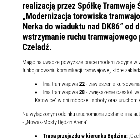
UCZN
realizacją przez Spółkę Tramwaje 
KARTA DUŻEJ RODZINY
OFERT
„Modernizacja torowiska tramwajo
AWANS ZAWODOWY NAUCZYCIELI
ZAKŁA
Nerka do wiaduktu nad DK86” od d
AKTYWIZACJA SPOŁECZNO–
PLAN 
NIEPU
wstrzymanie ruchu tramwajowego 
ZAWODOWA OSÓB
Czeladź.
NIEPEŁNOSPRAWNYCH
STYPENDIUM MIASTA BĘDZINA
PAŃST
PODATKI LOKALNE –
KAMPA
I ST. 
Mając na uwadze powyższe prace modernizacyjne w w
PODSTAWOWE INFORMACJE,
EKOLO
funkcjonowaniu komunikacji tramwajowej, które zakłada
STAWKI I FORMULARZE
DOTACJE DLA NIEPUBLICZNYCH
PROJE
MIĘDZ
SZKÓŁ I PRZEDSZKOLI W
linia tramwajowa
22
- zawieszenie kursowani
LINEA
ZAPO
BĘDZINIE
PRACO
linia tramwajowa
28
- zwiększenie częstotliw
INFORMACJE ZUS
INFOR
Katowice” w dni robocze i soboty oraz uruchomienie
Na wyłączonym odcinku uruchomiona zostanie linia au
INFORMACJE KRUS
POMOC ZDROWOTNA DLA
URZĄD
„PRZY
- „Nowak-Mosty Będzin Arena”.
NAUCZYCIELI
PROG
Trasa przejazdu w kierunku Będzina:
„Czel
SZANS