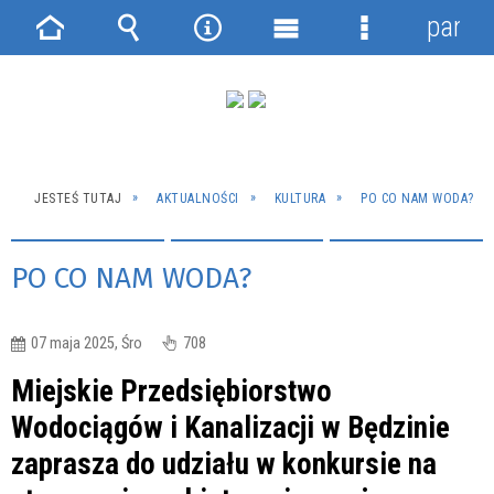
panel
Strona
Wyszukiwarka
Narzędzia
Menu
Menu
główna
główne
szczegółowe
JESTEŚ TUTAJ
AKTUALNOŚCI
KULTURA
PO CO NAM WODA?
PO CO NAM WODA?
07 maja 2025, Śro
708
Miejskie Przedsiębiorstwo
Wodociągów i Kanalizacji w Będzinie
zaprasza do udziału w konkursie na