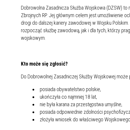
UCZN
Dobrowolna Zasadnicza Służba Wojskowa (DZSW) to 
KARTA DUŻEJ RODZINY
OFERT
Zbrojnych RP. Jej głównym celem jest umożliwienie o
AWANS ZAWODOWY NAUCZYCIELI
ZAKŁA
drogi do dalszej kariery zawodowej w Wojsku Polskim
AKTYWIZACJA SPOŁECZNO–
PLAN 
NIEPU
rozpocząć służbę zawodową, jak i dla tych, którzy p
ZAWODOWA OSÓB
wojskowym.
NIEPEŁNOSPRAWNYCH
STYPENDIUM MIASTA BĘDZINA
PAŃST
PODATKI LOKALNE –
KAMPA
I ST. 
Kto może się zgłosić?
PODSTAWOWE INFORMACJE,
EKOLO
STAWKI I FORMULARZE
DOTACJE DLA NIEPUBLICZNYCH
PROJE
MIĘDZ
Do Dobrowolnej Zasadniczej Służby Wojskowej może pr
SZKÓŁ I PRZEDSZKOLI W
LINEA
ZAPO
BĘDZINIE
PRACO
posiada obywatelstwo polskie,
INFORMACJE ZUS
INFOR
ukończyła co najmniej 18 lat,
nie była karana za przestępstwa umyślne,
posiada odpowiednie zdolności psychofizycz
INFORMACJE KRUS
POMOC ZDROWOTNA DLA
URZĄD
„PRZY
złożyła wniosek do właściwego Wojskowego 
NAUCZYCIELI
PROG
SZANS