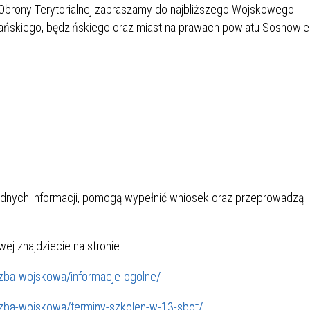
brony Terytorialnej zapraszamy do najbliższego Wojskowego
iańskiego, będzińskiego oraz miast na prawach powiatu Sosnowi
ędnych informacji, pomogą wypełnić wniosek oraz przeprowadzą
ej znajdziecie na stronie:
sluzba-wojskowa/informacje-ogolne/
sluzba-wojskowa/terminy-szkolen-w-13-sbot/