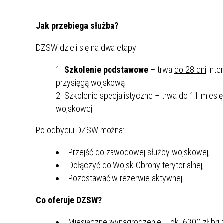
MŁODZ
SZANSA – FORMY AKTYWNEGO
MŁODZ
W LAT
Jak przebiega służba?
WSPARCIA OBSZARU
BĘDZI
ZREWITALIZOWANEGO
DZSW dzieli się na dwa etapy:
BĘDZIŃSKA AKADEMIA MAŁEGO
AKCJA
Szkolenie podstawowe
– trwa
do 28 dni
inte
SPORTOWCA
ALKO
przysięgą wojskową
Szkolenie specjalistyczne – trwa do 11 miesię
wojskowej
PROJEKT EKOLIDERKI
PRACA
WZMOCNIENIE PROCESU
INFOR
Po odbyciu DZSW można:
SPRAWIEDLIWEJ TRANSFORMACJI
WYMAG
ŚLĄSKA
Przejść do zawodowej służby wojskowej,
Dołączyć do Wojsk Obrony terytorialnej,
KONKURS FOTOGRAFICZNY
URZĄD 
Pozostawać w rezerwie aktywnej
„METROPOLIA. PRZEZ PRYZMAT
KONKU
WODY”
PRZEW
Co oferuje DZSW?
NADZO
NAJLE
Miesięczne wynagrodzenie – ok. 6300 zł bru