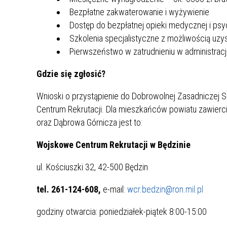
ZAKRE
Bezpłatne zakwaterowanie i wyżywienie
Dostęp do bezpłatnej opieki medycznej i psy
WAŻNA INFORMACJA - DOT.
Szkolenia specjalistyczne z możliwością uzy
PRZEPROWADZENIA OCENY
Pierwszeństwo w zatrudnieniu w administracji
RYZYKA WEWNĘTRZNEGO
SYSTEMU WODOCIĄGOWEGO
Gdzie się zgłosić?
Wnioski o przystąpienie do Dobrowolnej Zasadniczej
Centrum Rekrutacji. Dla mieszkańców powiatu zawierc
oraz Dąbrowa Górnicza jest to:
Wojskowe Centrum Rekrutacji w Będzinie
ul. Kościuszki 32, 42-500 Będzin
tel. 261-124-608,
e-mail:
wcr.bedzin@ron.mil.pl
godziny otwarcia: poniedziałek-piątek 8:00-15:00