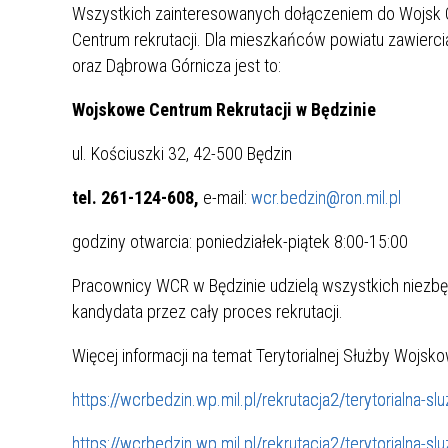
Wszystkich zainteresowanych dołączeniem do Wojsk O
Centrum rekrutacji. Dla mieszkańców powiatu zawierc
oraz Dąbrowa Górnicza jest to:
Wojskowe Centrum Rekrutacji w Będzinie
ul. Kościuszki 32, 42-500 Będzin
tel. 261-124-608,
e-mail:
wcr.bedzin@ron.mil.pl
godziny otwarcia: poniedziałek-piątek 8:00-15:00
Pracownicy WCR w Będzinie udzielą wszystkich niezb
kandydata przez cały proces rekrutacji.
Więcej informacji na temat Terytorialnej Służby Wojskow
https://wcrbedzin.wp.mil.pl/rekrutacja2/terytorialna-
https://wcrbedzin.wp.mil.pl/rekrutacja2/terytorialna-