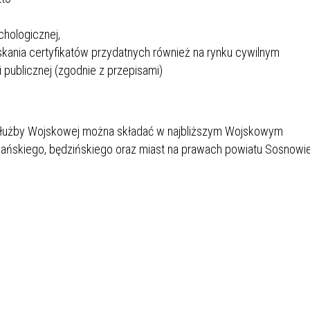
SU RYNKU FINANSOWEGO
chologicznej,
skania certyfikatów przydatnych również na rynku cywilnym
 publicznej (zgodnie z przepisami)
 Służby Wojskowej można składać w najbliższym Wojskowym
iańskiego, będzińskiego oraz miast na prawach powiatu Sosnowi