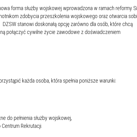
IÓW
DLA WYRÓŻNIAJĄCYCH SIĘ
nowa forma służby wojskowej wprowadzona w ramach reformy Si
Y PRACY
PROGRAM WSPARCIA "ROD
UCZNIÓW
chotnikom zdobycia przeszkolenia wojskowego oraz otwarcia sob
3+ GÓRĄ!"
DANIE PLACÓWEK
DOFINANSOWANIE KOSZT
. DZSW stanowi doskonałą opcję zarówno dla osób, które chcą
OGÓLNY
BLICZNYCH
BĘDZIŃSKA KARTA SENIOR
KSZTAŁCENIA PRACOWNIK
ragną połączyć cywilne życie zawodowe z doświadczeniem
MŁODOCIANYCH
WOWA SZKOŁA MUZYCZNA
ZADANIA DOFINANSOWANE
NIA EDUKACYJNO-
IM. FRYDERYKA CHOPINA
REJESTR DANYCH
BUDŻETU PAŃSTWA
GICZNA W RAMACH
KONTAKTOWYCH (RDK)
KTU ZAGŁĘBIOWSKI PARK
YZAKŁADOWA KASA
DOFINANSOWANIE „ZIELO
zystąpić każda osoba, która spełnia poniższe warunki:
RNY
MOGOWO-POŻYCZKOWA
SZKÓŁ” Z WOJEWÓDZKIEGO
WNIKÓW OŚWIATY
FUNDUSZU OCHRONY
MACJE MOPS BĘDZIN
INFORMACJE ARIMR
ŚRODOWISKA I GOSPODARK
WODNEJ W KATOWICACH
ne do pełnienia służby wojskowej,
 SKARBOWY
JAZNA SZKOŁA” RZĄDOWY
INFORMACJE DOTYCZĄCE
KONKURSY NA STANOWISK
Centrum Rekrutacji.
RAM WYRÓWNYWANIA
TRANSPLANTACJI
DYREKTORA
 EDUKACYJNYCH DZIECI I