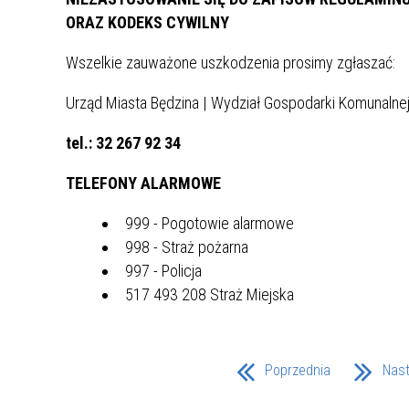
MŁODZ
ORAZ KODEKS CYWILNY
SZANSA – FORMY AKTYWNEGO
MŁODZ
W LAT
WSPARCIA OBSZARU
BĘDZI
Wszelkie zauważone uszkodzenia prosimy zgłaszać:
ZREWITALIZOWANEGO
Urząd Miasta Będzina | Wydział Gospodarki Komunalne
BĘDZIŃSKA AKADEMIA MAŁEGO
AKCJA
tel.: 32 267 92 34
SPORTOWCA
ALKO
TELEFONY ALARMOWE
PROJEKT EKOLIDERKI
PRACA
999 - Pogotowie alarmowe
WZMOCNIENIE PROCESU
INFOR
998 - Straż pożarna
SPRAWIEDLIWEJ TRANSFORMACJI
WYMAG
997 - Policja
ŚLĄSKA
517 493 208 Straż Miejska
KONKURS FOTOGRAFICZNY
URZĄD 
„METROPOLIA. PRZEZ PRYZMAT
KONKU
WODY”
PRZEW
Poprzednia
Nas
NADZO
NAJLE