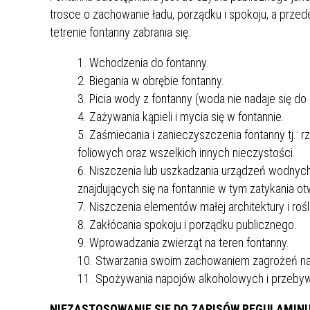
UCZN
trosce o zachowanie ładu, porządku i spokoju, a pr
KARTA DUŻEJ RODZINY
OFERT
tetrenie fontanny zabrania się:
AWANS ZAWODOWY NAUCZYCIELI
ZAKŁA
Wchodzenia do fontanny.
AKTYWIZACJA SPOŁECZNO–
PLAN 
NIEPU
Biegania w obrębie fontanny.
ZAWODOWA OSÓB
Picia wody z fontanny (woda nie nadaje się do
NIEPEŁNOSPRAWNYCH
Zażywania kąpieli i mycia się w fontannie.
STYPENDIUM MIASTA BĘDZINA
PAŃST
Zaśmiecania i zanieczyszczenia fontanny tj.:
PODATKI LOKALNE –
KAMPA
I ST. 
PODSTAWOWE INFORMACJE,
foliowych oraz wszelkich innych nieczystości.
EKOLO
STAWKI I FORMULARZE
DOTACJE DLA NIEPUBLICZNYCH
PROJE
MIĘDZ
Niszczenia lub uszkadzania urządzeń wodnych,
SZKÓŁ I PRZEDSZKOLI W
LINEA
ZAPO
znajdujących się na fontannie w tym zatykania ot
BĘDZINIE
PRACO
Niszczenia elementów małej architektury i rośl
INFORMACJE ZUS
INFOR
Zakłócania spokoju i porządku publicznego.
Wprowadzania zwierząt na teren fontanny.
Stwarzania swoim zachowaniem zagrożeń naraż
INFORMACJE KRUS
POMOC ZDROWOTNA DLA
URZĄD
„PRZY
Spożywania napojów alkoholowych i przebyw
NAUCZYCIELI
PROG
SZANS
NIEZASTOSOWANIE SIĘ DO ZAPISÓW REGULAMIN