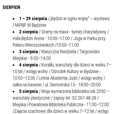
SIERPIEŃ
1 – 29 sierpnia
/„Będzin w ogniu wojny” – wystawa
/ MiPBP W Będzinie
2 sierpnia
/ Gramy na maxa - turniej charytatywny /
Hala Będzin Arena - 10:00–17:00 / Joga w Parku przy
Pałacu Mieroszewskich /10:00–11:00
3 sierpnia
/ Klasyczna Niedziela / Targowisko
Miejskie - 9.00–14.00
4 sierpnia
/ Koraliki, warsztaty dla dzieci w wieku 7–
10 lat / wstęp wolny / Ośrodek Kultury w Będzinie -
10:00–12:00 / Letnia Akademia Judo / wstęp wolny /
salka na basenie / ul. Siemońska 13 - 18:00–20:00
5 sierpnia
/ Moja wymarzona biblioteka rok 2050 –
warsztaty plastyczne / zapisy tel. 32 267-48-28 /
Miejska i Powiatowa Biblioteka Publiczna - 11:00–12:00
/Zajęcia szachowe dla dzieci w wieku 7–12 lat / wstęp