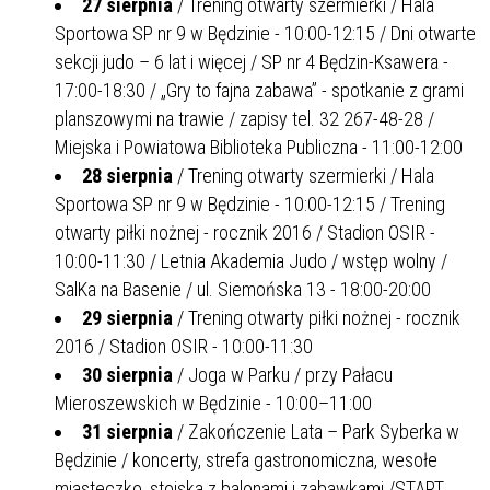
27 sierpnia
/ Trening otwarty szermierki / Hala
Sportowa SP nr 9 w Będzinie - 10:00-12:15 / Dni otwarte
sekcji judo – 6 lat i więcej / SP nr 4 Będzin-Ksawera -
17:00-18:30 / „Gry to fajna zabawa” - spotkanie z grami
planszowymi na trawie / zapisy tel. 32 267-48-28 /
Miejska i Powiatowa Biblioteka Publiczna - 11:00-12:00
28 sierpnia
/ Trening otwarty szermierki / Hala
Sportowa SP nr 9 w Będzinie - 10:00-12:15 / Trening
otwarty piłki nożnej - rocznik 2016 / Stadion OSIR -
10:00-11:30 / Letnia Akademia Judo / wstęp wolny /
SalKa na Basenie / ul. Siemońska 13 - 18:00-20:00
29 sierpnia
/ Trening otwarty piłki nożnej - rocznik
2016 / Stadion OSIR - 10:00-11:30
30 sierpnia
/ Joga w Parku / przy Pałacu
Mieroszewskich w Będzinie - 10:00–11:00
31 sierpnia
/ Zakończenie Lata – Park Syberka w
Będzinie / koncerty, strefa gastronomiczna, wesołe
miasteczko, stoiska z balonami i zabawkami /START