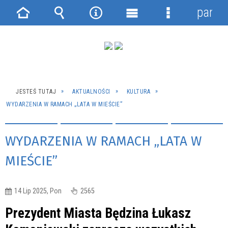
panel
Strona
Wyszukiwarka
Narzędzia
Menu
Menu
główna
główne
szczegółowe
JESTEŚ TUTAJ
AKTUALNOŚCI
KULTURA
WYDARZENIA W RAMACH „LATA W MIEŚCIE”
WYDARZENIA W RAMACH „LATA W
MIEŚCIE”
14 Lip 2025, Pon
2565
Prezydent Miasta Będzina Łukasz