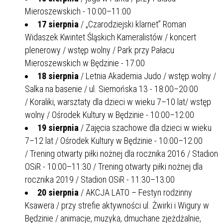
Mieroszewskich - 10:00–11:00
17 sierpnia
/ „Czarodziejski klarnet” Roman
Widaszek Kwintet Śląskich Kameralistów / koncert
plenerowy / wstęp wolny / Park przy Pałacu
Mieroszewskich w Będzinie - 17:00
18 sierpnia
/ Letnia Akademia Judo / wstęp wolny /
Salka na basenie / ul. Siemońska 13 - 18:00–20:00
/ Koraliki, warsztaty dla dzieci w wieku 7–10 lat/ wstęp
wolny / Ośrodek Kultury w Będzinie - 10:00–12:00
19 sierpnia
/ Zajęcia szachowe dla dzieci w wieku
7–12 lat / Ośrodek Kultury w Będzinie - 10:00–12:00
/ Trening otwarty piłki nożnej dla rocznika 2016 / Stadion
OSiR - 10:00–11:30 / Trening otwarty piłki nożnej dla
rocznika 2019 / Stadion OSiR - 11:30–13:00
20 sierpnia
/ AKCJA LATO – Festyn rodzinny
Ksawera / przy strefie aktywności ul. Żwirki i Wigury w
Będzinie / animacje, muzyka, dmuchane zjeżdżalnie,