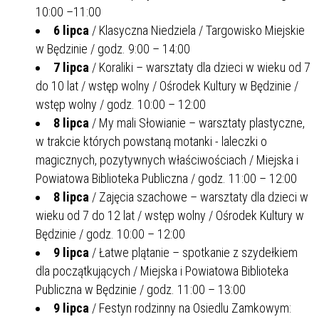
10:00 –11:00
6 lipca
/ Klasyczna Niedziela / Targowisko Miejskie
w Będzinie / godz. 9:00 – 14:00
7 lipca
/ Koraliki – warsztaty dla dzieci w wieku od 7
do 10 lat / wstęp wolny / Ośrodek Kultury w Będzinie /
wstęp wolny / godz. 10:00 – 12:00
8 lipca
/ My mali Słowianie – warsztaty plastyczne,
w trakcie których powstaną motanki - laleczki o
magicznych, pozytywnych właściwościach / Miejska i
Powiatowa Biblioteka Publiczna / godz. 11:00 – 12:00
8 lipca
/ Zajęcia szachowe – warsztaty dla dzieci w
wieku od 7 do 12 lat / wstęp wolny / Ośrodek Kultury w
Będzinie / godz. 10:00 – 12:00
9 lipca
/ Łatwe plątanie – spotkanie z szydełkiem
dla początkujących / Miejska i Powiatowa Biblioteka
Publiczna w Będzinie / godz. 11:00 – 13:00
9 lipca
/ Festyn rodzinny na Osiedlu Zamkowym: