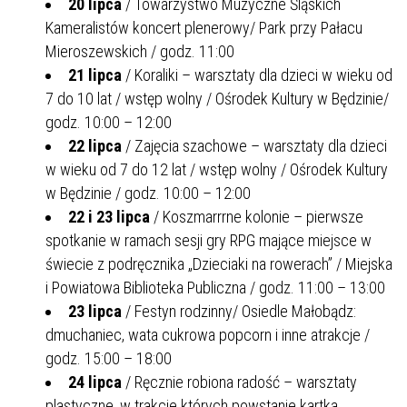
20 lipca
/ Towarzystwo Muzyczne Śląskich
Kameralistów koncert plenerowy/ Park przy Pałacu
Mieroszewskich / godz. 11:00
21 lipca
/ Koraliki – warsztaty dla dzieci w wieku od
7 do 10 lat / wstęp wolny / Ośrodek Kultury w Będzinie/
godz. 10:00 – 12:00
22 lipca
/ Zajęcia szachowe – warsztaty dla dzieci
w wieku od 7 do 12 lat / wstęp wolny / Ośrodek Kultury
w Będzinie / godz. 10:00 – 12:00
22 i 23 lipca
/ Koszmarrrne kolonie – pierwsze
spotkanie w ramach sesji gry RPG mające miejsce w
świecie z podręcznika „Dzieciaki na rowerach” / Miejska
i Powiatowa Biblioteka Publiczna / godz. 11:00 – 13:00
23 lipca
/ Festyn rodzinny/ Osiedle Małobądz:
dmuchaniec, wata cukrowa popcorn i inne atrakcje /
godz. 15:00 – 18:00
24 lipca
/ Ręcznie robiona radość – warsztaty
plastyczne, w trakcie których powstanie kartka