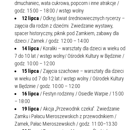
dmuchaniec, wata cukrowa, popcorn i inne atrakcje /
godz. 15:00 – 18:00 / wstęp wolny
12 lipca
/ Odkryj świat średniowiecznych rycerzy –
zajęcia dla rodzin z dziećmi. Zwiedzanie wystawy,
spacer historyczny, piknik pod Zamkiem, zabawy dla
dzieci / Zamek / godz. 12:00 – 14:00
14 lipca
/ Koraliki – warsztaty dla dzieci w wieku od
7 do 10 lat / wstęp wolny/ Ośrodek Kultury w Będzinie /
godz. 10:00 – 12:00
15 lipca
/ Zajęcia szachowe – warsztaty dla dzieci
w wieku od 7 do 12 lat / wstęp wolny / Ośrodek Kultury
w Będzinie / godz. 10:00 – 12:00
16 lipca
/ Festyn rodzinny / Osiedle Warpie / 15:00
– 18:00
19 lipca
/ Akcja „Przewodnik czeka”. Zwiedzanie
Zamku i Pałacu Mieroszewskich z przewodnikiem /
Zamek, Pałac Mieroszewskich / godz. 11:00–13:30