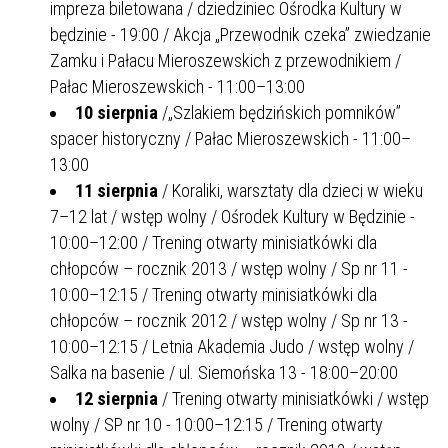
impreza biletowana / dziedziniec Ośrodka Kultury w
będzinie - 19:00 / Akcja „Przewodnik czeka” zwiedzanie
Zamku i Pałacu Mieroszewskich z przewodnikiem /
Pałac Mieroszewskich - 11:00–13:00
10 sierpnia
/„Szlakiem będzińskich pomników”
spacer historyczny / Pałac Mieroszewskich - 11:00–
13:00
11 sierpnia
/ Koraliki, warsztaty dla dzieci w wieku
7–12 lat / wstęp wolny / Ośrodek Kultury w Będzinie -
10:00–12:00 / Trening otwarty minisiatkówki dla
chłopców – rocznik 2013 / wstęp wolny / Sp nr 11 -
10:00–12:15 / Trening otwarty minisiatkówki dla
chłopców – rocznik 2012 / wstęp wolny / Sp nr 13 -
10:00–12:15 / Letnia Akademia Judo / wstęp wolny /
Salka na basenie / ul. Siemońska 13 - 18:00–20:00
12 sierpnia
/ Trening otwarty minisiatkówki / wstęp
wolny / SP nr 10 - 10:00–12:15 / Trening otwarty