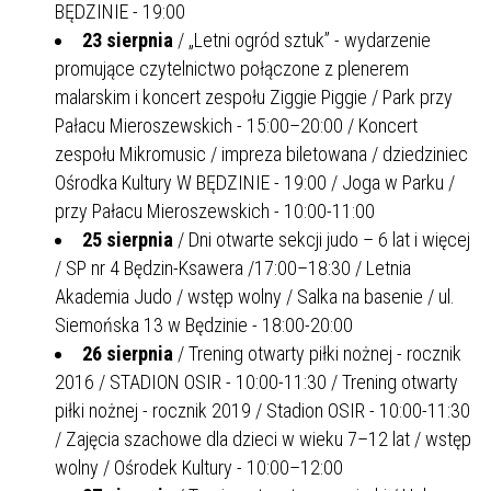
BĘDZINIE - 19:00
23 sierpnia
/ „Letni ogród sztuk” - wydarzenie
promujące czytelnictwo połączone z plenerem
malarskim i koncert zespołu Ziggie Piggie / Park przy
Pałacu Mieroszewskich - 15:00–20:00 / Koncert
zespołu Mikromusic / impreza biletowana / dziedziniec
Ośrodka Kultury W BĘDZINIE - 19:00 / Joga w Parku /
przy Pałacu Mieroszewskich - 10:00-11:00
25 sierpnia
/ Dni otwarte sekcji judo – 6 lat i więcej
/ SP nr 4 Będzin-Ksawera /17:00–18:30 / Letnia
Akademia Judo / wstęp wolny / Salka na basenie / ul.
Siemońska 13 w Będzinie - 18:00-20:00
26 sierpnia
/ Trening otwarty piłki nożnej - rocznik
2016 / STADION OSIR - 10:00-11:30 / Trening otwarty
piłki nożnej - rocznik 2019 / Stadion OSIR - 10:00-11:30
/ Zajęcia szachowe dla dzieci w wieku 7–12 lat / wstęp
wolny / Ośrodek Kultury - 10:00–12:00