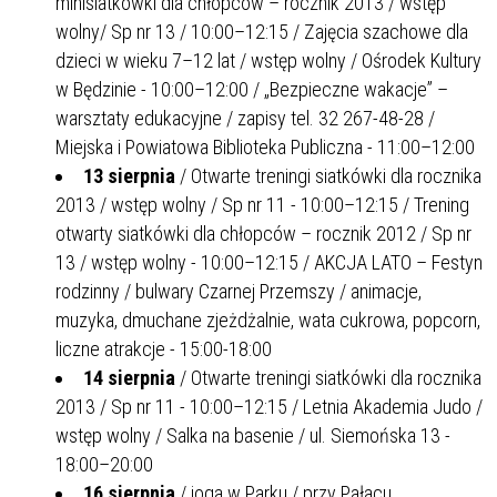
minisiatkówki dla chłopców – rocznik 2013 / wstęp
wolny/ Sp nr 13 / 10:00–12:15 / Zajęcia szachowe dla
dzieci w wieku 7–12 lat / wstęp wolny / Ośrodek Kultury
w Będzinie - 10:00–12:00 / „Bezpieczne wakacje” –
warsztaty edukacyjne / zapisy tel. 32 267-48-28 /
Miejska i Powiatowa Biblioteka Publiczna - 11:00–12:00
13 sierpnia
/ Otwarte treningi siatkówki dla rocznika
2013 / wstęp wolny / Sp nr 11 - 10:00–12:15 / Trening
otwarty siatkówki dla chłopców – rocznik 2012 / Sp nr
13 / wstęp wolny - 10:00–12:15 / AKCJA LATO – Festyn
rodzinny / bulwary Czarnej Przemszy / animacje,
muzyka, dmuchane zjeżdżalnie, wata cukrowa, popcorn,
liczne atrakcje - 15:00-18:00
14 sierpnia
/ Otwarte treningi siatkówki dla rocznika
2013 / Sp nr 11 - 10:00–12:15 / Letnia Akademia Judo /
wstęp wolny / Salka na basenie / ul. Siemońska 13 -
18:00–20:00
16 sierpnia
/ joga w Parku / przy Pałacu