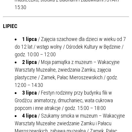
15:30
LIPIEC
1 lipca
/ Zajęcia szachowe dla dzieci w wieku od 7
do 12 lat / wstęp wolny / Ośrodek Kultury w Będzinie /
godz. 10:00 – 12:00
2
lipca
/ Moja pamiątka z muzeum – Wakacyjne
Warsztaty Muzealne, zwiedzania Zamku, zajęcia
plastyczne / Zamek, Pałac Mieroszewskich / godz.
12:00 – 14:30
3 lipca
/ Festyn rodzinny przy budynku filii w
Grodźcu: animatorzy, dmuchaniec, wata cukrowa
popcorn i inne atrakcje / godz. 15:00 – 18:00
4 lipca
/ Szukamy smoka w muzeum – Wakacyjne
Warsztaty Muzealne zwiedzanie Zamku i Pałacu
Mieroszewskich, zabawa muzealna / Zamek, Pałac