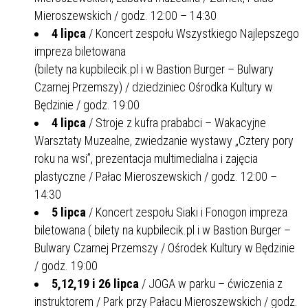
Mieroszewskich / godz. 12:00 – 14:30
4 lipca
/ Koncert zespołu Wszystkiego Najlepszego
impreza biletowana
(bilety na kupbilecik.pl i w Bastion Burger – Bulwary
Czarnej Przemszy) / dziedziniec Ośrodka Kultury w
Będzinie / godz. 19:00
4 lipca
/ Stroje z kufra prababci – Wakacyjne
Warsztaty Muzealne, zwiedzanie wystawy „Cztery pory
roku na wsi”, prezentacja multimedialna i zajęcia
plastyczne / Pałac Mieroszewskich / godz. 12:00 –
14:30
5 lipca
/ Koncert zespołu Siaki i Fonogon impreza
biletowana ( bilety na kupbilecik.pl i w Bastion Burger –
Bulwary Czarnej Przemszy / Ośrodek Kultury w Będzinie
/ godz. 19:00
5,12,19 i 26 lipca
/ JOGA w parku – ćwiczenia z
instruktorem / Park przy Pałacu Mieroszewskich / godz.