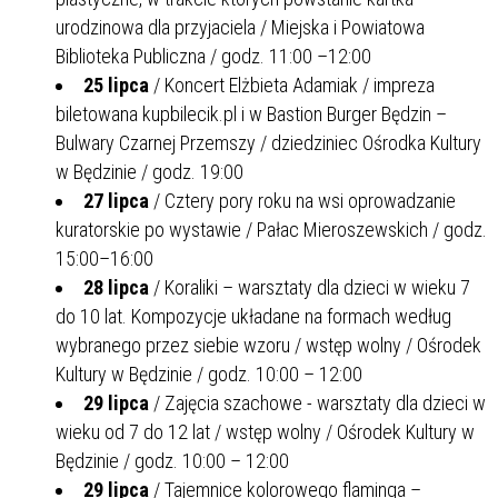
urodzinowa dla przyjaciela / Miejska i Powiatowa
Biblioteka Publiczna / godz. 11:00 –12:00
25 lipca
/ Koncert Elżbieta Adamiak / impreza
biletowana kupbilecik.pl i w Bastion Burger Będzin –
Bulwary Czarnej Przemszy / dziedziniec Ośrodka Kultury
w Będzinie / godz. 19:00
27 lipca
/ Cztery pory roku na wsi oprowadzanie
kuratorskie po wystawie / Pałac Mieroszewskich / godz.
15:00–16:00
28 lipca
/ Koraliki – warsztaty dla dzieci w wieku 7
do 10 lat. Kompozycje układane na formach według
wybranego przez siebie wzoru / wstęp wolny / Ośrodek
Kultury w Będzinie / godz. 10:00 – 12:00
29 lipca
/ Zajęcia szachowe - warsztaty dla dzieci w
wieku od 7 do 12 lat / wstęp wolny / Ośrodek Kultury w
Będzinie / godz. 10:00 – 12:00
29 lipca
/ Tajemnice kolorowego flaminga –