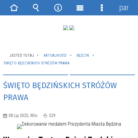
panel
Strona
Wyszukiwarka
Narzędzia
Menu
Menu
główna
główne
szczegółowe
JESTEŚ TUTAJ
AKTUALNOŚCI
BĘDZIN
ŚWIĘTO BĘDZIŃSKICH STRÓŻÓW PRAWA
ŚWIĘTO BĘDZIŃSKICH STRÓŻÓW
PRAWA
08 Lip 2025, Wto
529