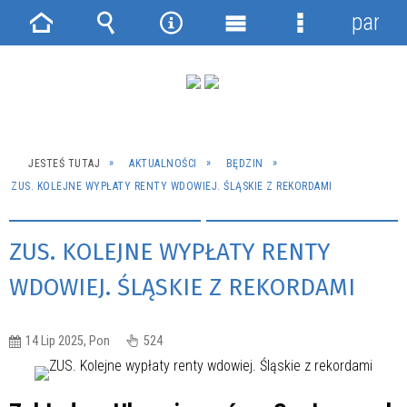
panel
Strona
Wyszukiwarka
Narzędzia
Menu
Menu
główna
główne
szczegółowe
JESTEŚ TUTAJ
AKTUALNOŚCI
BĘDZIN
ZUS. KOLEJNE WYPŁATY RENTY WDOWIEJ. ŚLĄSKIE Z REKORDAMI
ZUS. KOLEJNE WYPŁATY RENTY
WDOWIEJ. ŚLĄSKIE Z REKORDAMI
14 Lip 2025, Pon
524