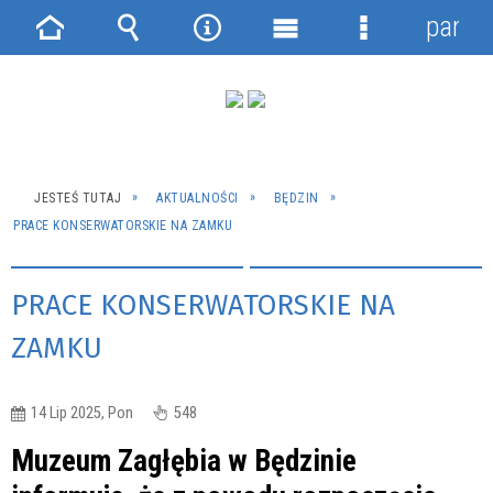
panel
Strona
Wyszukiwarka
Narzędzia
Menu
Menu
główna
główne
szczegółowe
JESTEŚ TUTAJ
AKTUALNOŚCI
BĘDZIN
PRACE KONSERWATORSKIE NA ZAMKU
PRACE KONSERWATORSKIE NA
ZAMKU
14 Lip 2025, Pon
548
Muzeum Zagłębia w Będzinie