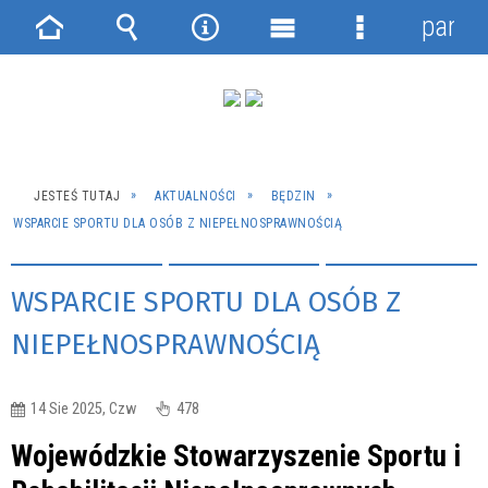
panel
Strona
Wyszukiwarka
Narzędzia
Menu
Menu
główna
główne
szczegółowe
JESTEŚ TUTAJ
AKTUALNOŚCI
BĘDZIN
WSPARCIE SPORTU DLA OSÓB Z NIEPEŁNOSPRAWNOŚCIĄ
WSPARCIE SPORTU DLA OSÓB Z
NIEPEŁNOSPRAWNOŚCIĄ
14 Sie 2025, Czw
478
Wojewódzkie Stowarzyszenie Sportu i