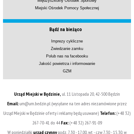
Międzyszkolny Ośrodek Sportowy
Miejski Ośrodek Pomocy Społecznej
Bądź na bieżąco
Imprezy cykliczne
Zwiedzanie zamku
Polub nas na facebooku
Jakość powietrza i informowanie
GZM
Urząd Miejski w Będzinie,
ul. 11 Listopada 20, 42-500 Będzin
Email:
um@um.bedzin.pl (wysyłane na ten adres niezamówione przez
Urząd Miejski w Będzinie oferty i reklamy będą usuwane)
Telefon:
(+48 32)
267-70-41 do 44
Fax:
(+48 32) 267-91-09
W poniedziałki
urząd czynny
godz. 7.30 - 17.00, wt - czw 7.30 - 15.30, w