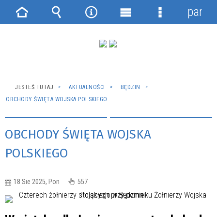
panel
Strona
Wyszukiwarka
Narzędzia
Menu
Menu
główna
główne
szczegółowe
JESTEŚ TUTAJ
AKTUALNOŚCI
BĘDZIN
OBCHODY ŚWIĘTA WOJSKA POLSKIEGO
OBCHODY ŚWIĘTA WOJSKA
POLSKIEGO
18 Sie 2025, Pon
557