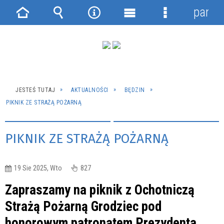
panel
Strona
Wyszukiwarka
Narzędzia
Menu
Menu
główna
główne
szczegółowe
JESTEŚ TUTAJ
AKTUALNOŚCI
BĘDZIN
PIKNIK ZE STRAŻĄ POŻARNĄ
PIKNIK ZE STRAŻĄ POŻARNĄ
19 Sie 2025, Wto
827
Zapraszamy na piknik z Ochotniczą
Strażą Pożarną Grodziec pod
honorowym patronatem Prezydenta