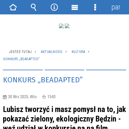
panel
Strona
Wyszukiwarka
Narzędzia
Menu
Menu
główna
główne
szczegółowe
JESTEŚ TUTAJ
AKTUALNOŚCI
KULTURA
KONKURS „BEADAPTED”
KONKURS „BEADAPTED”
30 Wrz 2025, Wto
1543
Lubisz tworzyć i masz pomysł na to, jak
pokazać zielony, ekologiczny Będzin -
weź udział w konkursie na na film