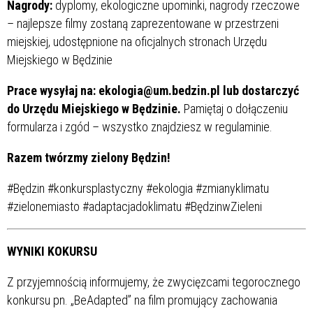
Nagrody:
dyplomy, ekologiczne upominki, nagrody rzeczowe
– najlepsze filmy zostaną zaprezentowane w przestrzeni
miejskiej, udostępnione na oficjalnych stronach Urzędu
Miejskiego w Będzinie
Prace wysyłaj na: ekologia@um.bedzin.pl lub dostarczyć
do Urzędu Miejskiego w Będzinie.
Pamiętaj o dołączeniu
formularza i zgód – wszystko znajdziesz w regulaminie.
Razem twórzmy zielony Będzin!
#Będzin #konkursplastyczny #ekologia #zmianyklimatu
#zielonemiasto #adaptacjadoklimatu #BędzinwZieleni
WYNIKI KOKURSU
Z przyjemnością informujemy, że zwycięzcami tegorocznego
konkursu pn. „BeAdapted” na film promujący zachowania