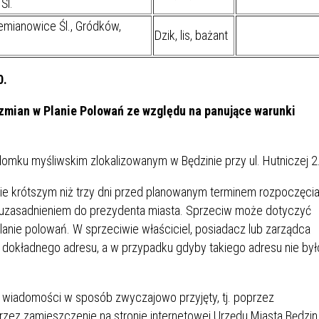
Śl.
SU RYNKU FINANSOWEGO
emianowice Śl., Gródków,
Dzik, lis, bażant
0.
zmian w Planie Polowań ze względu na panujące warunki
domku myśliwskim zlokalizowanym w Będzinie przy ul. Hutniczej 2
 nie krótszym niż trzy dni przed planowanym terminem rozpoczęci
 uzasadnieniem do prezydenta miasta. Sprzeciw może dotyczyć
nie polowań. W sprzeciwie właściciel, posiadacz lub zarządca
dokładnego adresu, a w przypadku gdyby takiego adresu nie był
j wiadomości w sposób zwyczajowo przyjęty, tj. poprzez
rzez zamieszczenie na stronie internetowej Urzędu Miasta Będzin