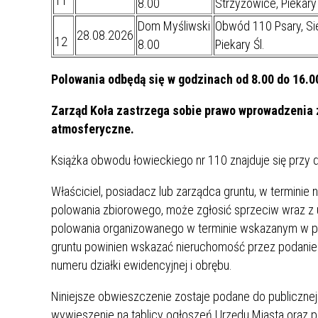
11
8.00
Strzyżowice, Piekary 
ZAKRE
Dom Myśliwski
Obwód 110 Psary, Si
28.08.2026
12
8.00
Piekary Śl.
WAŻNA INFORMACJA - DOT.
PRZEPROWADZENIA OCENY
Polowania odbędą się w godzinach od 8.00 do 16.0
RYZYKA WEWNĘTRZNEGO
SYSTEMU WODOCIĄGOWEGO
Zarząd Koła zastrzega sobie prawo wprowadzenia 
atmosferyczne.
Książka obwodu łowieckiego nr 110 znajduje się przy 
Właściciel, posiadacz lub zarządca gruntu, w terminie
polowania zbiorowego, może zgłosić sprzeciw wraz z
polowania organizowanego w terminie wskazanym w pla
gruntu powinien wskazać nieruchomość przez podanie 
numeru działki ewidencyjnej i obrębu.
Niniejsze obwieszczenie zostaje podane do publiczne
wywieszenie na tablicy ogłoszeń Urzędu Miasta oraz p