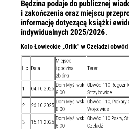
UCZN
Będzina podaje do publicznej wiad
KARTA DUŻEJ RODZINY
OFERT
i zakończenia oraz miejscu przep
informację dotyczącą książki ewid
AWANS ZAWODOWY NAUCZYCIELI
ZAKŁA
AKTYWIZACJA SPOŁECZNO–
PLAN 
NIEPU
indywidualnych 2025/2026.
ZAWODOWA OSÓB
NIEPEŁNOSPRAWNYCH
Koło Łowieckie „Orlik” w Czeladzi obwód 
STYPENDIUM MIASTA BĘDZINA
PAŃST
PODATKI LOKALNE –
KAMPA
I ST. 
Miejsce
PODSTAWOWE INFORMACJE,
EKOLO
L.p.
Data
i godzina
Teren
STAWKI I FORMULARZE
DOTACJE DLA NIEPUBLICZNYCH
PROJE
MIĘDZ
zbiórki
SZKÓŁ I PRZEDSZKOLI W
LINEA
ZAPO
BĘDZINIE
PRACO
Dom Myśliwski
Obwód 110 Rogoźnik,
1
04.10.2025
INFORMACJE ZUS
INFOR
8.00
Strzyżowice
Dom Myśliwski
Obwód 110, Piekary Ś
2
26.10.2025
8.00
Wojkowice
INFORMACJE KRUS
POMOC ZDROWOTNA DLA
URZĄD
„PRZY
Dom Myśliwski
Obwód 110 Psary, Str
NAUCZYCIELI
PROG
3
15.11.2025
8.00
Czeladź
SZANS