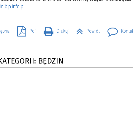
n.bip.info.pl
.
tępna
Pdf
Drukuj
Powrót
Konta
KATEGORII: BĘDZIN