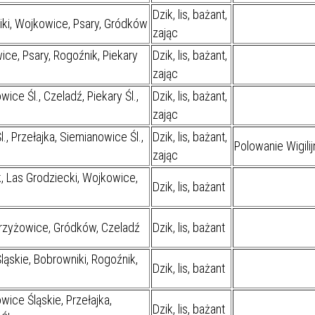
IEŻY „PRZYJAZNA SZKOŁA”
Dzik, lis, bażant,
i, Wojkowice, Psary, Gródków
IEŻOWA RADA MIASTA
ACH 2025-2027
WYKAZ ZWIERZĄT ODŁOWI
zając
NA
Z TERENU MIASTA
ce, Psary, Rogoźnik, Piekary
Dzik, lis, bażant,
zając
 ŻYJ ZDROWO BEZ
GDZIE MOŻNA ZNALEŹĆ I J
ce Śl., Czeladź, Piekary Śl.,
Dzik, lis, bażant,
HOLU
WYGLĄDA PRACA W NGO?
zając
PORADY OD PRACA.PL
, Przełajka, Siemianowice Śl.,
Dzik, lis, bażant,
Polowanie Wigili
zając
 W WOJSKU JAKO
BEZPŁATNY PORADNIK DLA
 Las Grodziecki, Wojkowice,
MATYK – JAK ZOSTAĆ?
KULTURY
Dzik, lis, bażant
ANIA, ZAROBKI
rzyżowice, Gródków, Czeladź
Dzik, lis, bażant
KNF - XV EDYCJA
KATOWICE OTWIERAJĄ DRZW
ąskie, Bobrowniki, Rogoźnik,
RSU O NAGRODĘ
CENTRUM ZARZĄDZANIA
Dzik, lis, bażant
ODNICZĄCEGO KOMISJI
RUCHEM
RU FINANSOWEGO ZA
ce Śląskie, Przełajka,
Dzik, lis, bażant
PSZĄ PRACĘ DOKTORSKĄ Z