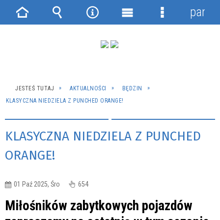
panel
Strona
Wyszukiwarka
Narzędzia
Menu
Menu
główna
główne
szczegółowe
JESTEŚ TUTAJ
AKTUALNOŚCI
BĘDZIN
KLASYCZNA NIEDZIELA Z PUNCHED ORANGE!
KLASYCZNA NIEDZIELA Z PUNCHED
ORANGE!
01 Paź 2025, Śro
654
Miłośników zabytkowych pojazdów