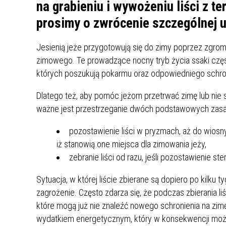
UCZN
na grabieniu i wywożeniu liści z t
KARTA DUŻEJ RODZINY
OFERT
prosimy o zwrócenie szczególnej u
AWANS ZAWODOWY NAUCZYCIELI
ZAKŁA
Jesienią jeże przygotowują się do zimy poprzez zgro
AKTYWIZACJA SPOŁECZNO–
PLAN 
NIEPU
zimowego. Te prowadzące nocny tryb życia ssaki czę
ZAWODOWA OSÓB
których poszukują pokarmu oraz odpowiedniego schronie
NIEPEŁNOSPRAWNYCH
STYPENDIUM MIASTA BĘDZINA
PAŃST
Dlatego też, aby pomóc jeżom przetrwać zimę lub ni
PODATKI LOKALNE –
KAMPA
I ST. 
ważne jest przestrzeganie dwóch podstawowych zasa
PODSTAWOWE INFORMACJE,
EKOLO
STAWKI I FORMULARZE
DOTACJE DLA NIEPUBLICZNYCH
PROJE
MIĘDZ
pozostawienie liści w pryzmach, aż do wiosny 
SZKÓŁ I PRZEDSZKOLI W
LINEA
ZAPO
iż stanowią one miejsca dla zimowania jeży,
BĘDZINIE
PRACO
zebranie liści od razu, jeśli pozostawienie ster
INFORMACJE ZUS
INFOR
Sytuacja, w której liście zbierane są dopiero po kilku 
zagrożenie. Często zdarza się, że podczas zbierania li
INFORMACJE KRUS
POMOC ZDROWOTNA DLA
URZĄD
„PRZY
które mogą już nie znaleźć nowego schronienia na zim
NAUCZYCIELI
PROG
wydatkiem energetycznym, który w konsekwencji może
SZANS