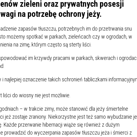
IÓW
DLA WYRÓŻNIAJĄCYCH SIĘ
erenów zieleni oraz prywatnych posesji
Y PRACY
PROGRAM WSPARCIA "ROD
UCZNIÓW
wagi na potrzebę ochrony jeży.
3+ GÓRĄ!"
DANIE PLACÓWEK
DOFINANSOWANIE KOSZT
madzenie zapasów tłuszczu, potrzebnych im do przetrwania snu
OGÓLNY
BLICZNYCH
BĘDZIŃSKA KARTA SENIOR
KSZTAŁCENIA PRACOWNIK
sto możemy spotkać w parkach, zieleńcach czy w ogrodach, w
MŁODOCIANYCH
nia na zimę, którym często są sterty liści.
WOWA SZKOŁA MUZYCZNA
ZADANIA DOFINANSOWANE
e spowodować im krzywdy pracami w parkach, skwerach i ogrodac
NIA EDUKACYJNO-
IM. FRYDERYKA CHOPINA
REJESTR DANYCH
BUDŻETU PAŃSTWA
d:
GICZNA W RAMACH
KONTAKTOWYCH (RDK)
KTU ZAGŁĘBIOWSKI PARK
YZAKŁADOWA KASA
DOFINANSOWANIE „ZIELO
i najlepiej oznaczenie takich schronień tabliczkami informacyjnym
RNY
MOGOWO-POŻYCZKOWA
SZKÓŁ” Z WOJEWÓDZKIEGO
WNIKÓW OŚWIATY
FUNDUSZU OCHRONY
t liści do wiosny nie jest możliwie.
MACJE MOPS BĘDZIN
INFORMACJE ARIMR
ŚRODOWISKA I GOSPODARK
WODNEJ W KATOWICACH
tygodniach – w trakcie zimy, może stanowić dla jeży śmiertelne
ści jeż zostaje zraniony. Niekorzystne jest też samo wybudzanie je
 SKARBOWY
JAZNA SZKOŁA” RZĄDOWY
INFORMACJE DOTYCZĄCE
KONKURSY NA STANOWISK
ę. Każde przerwanie hibernacji wiąże się również z dużym
RAM WYRÓWNYWANIA
TRANSPLANTACJI
DYREKTORA
 prowadzić do wyczerpania zapasów tłuszczu jeża i śmierci z
 EDUKACYJNYCH DZIECI I