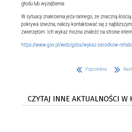
głodu lub wyziębienia.
MŁODZ
SZANSA – FORMY AKTYWNEGO
MŁODZ
W LAT
W sytuacji znalezienia jeża rannego, ze znaczną iloś
WSPARCIA OBSZARU
BĘDZI
pokrywa śnieżna, należy kontaktować się z najbliższ
ZREWITALIZOWANEGO
zwierzętom. Ich wykaz można znaleźć na stronie inter
BĘDZIŃSKA AKADEMIA MAŁEGO
AKCJA
https://www.gov.pl/web/gdos/wykaz-osrodkow-rehabili
SPORTOWCA
ALKO
PROJEKT EKOLIDERKI
PRACA
Poprzednia
Nas
WZMOCNIENIE PROCESU
INFOR
SPRAWIEDLIWEJ TRANSFORMACJI
WYMAG
ŚLĄSKA
CZYTAJ INNE AKTUALNOŚCI W 
KONKURS FOTOGRAFICZNY
URZĄD 
„METROPOLIA. PRZEZ PRYZMAT
KONKU
WODY”
PRZEW
NADZO
NAJLE