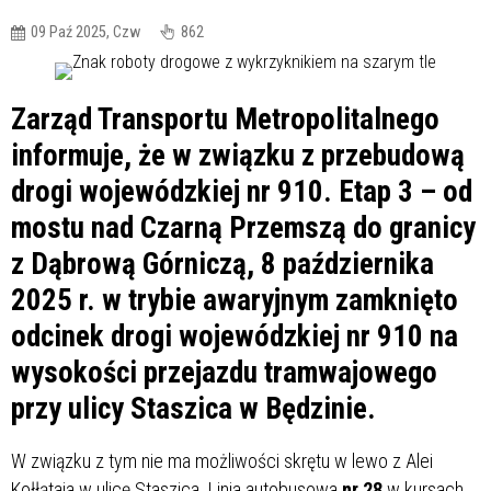
09 Paź 2025, Czw
862
Zarząd Transportu Metropolitalnego
informuje, że w związku z przebudową
drogi wojewódzkiej nr 910. Etap 3 – od
mostu nad Czarną Przemszą do granicy
z Dąbrową Górniczą, 8 października
2025 r. w trybie awaryjnym zamknięto
odcinek drogi wojewódzkiej nr 910 na
wysokości przejazdu tramwajowego
przy ulicy Staszica w Będzinie.
W związku z tym nie ma możliwości skrętu w lewo z Alei
Kołłątaja w ulicę Staszica. Linia autobusowa
nr 28
w kursach