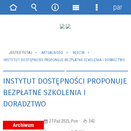
panel
Strona
Wyszukiwarka
Narzędzia
Menu
Menu
główna
główne
szczegółowe
JESTEŚ TUTAJ
AKTUALNOŚCI
BĘDZIN
INSTYTUT DOSTĘPNOŚCI PROPONUJE BEZPŁATNE SZKOLENIA I DORADZTWO
INSTYTUT DOSTĘPNOŚCI PROPONUJE
BEZPŁATNE SZKOLENIA I
DORADZTWO
27 Paź 2025, Pon
342
Archiwum