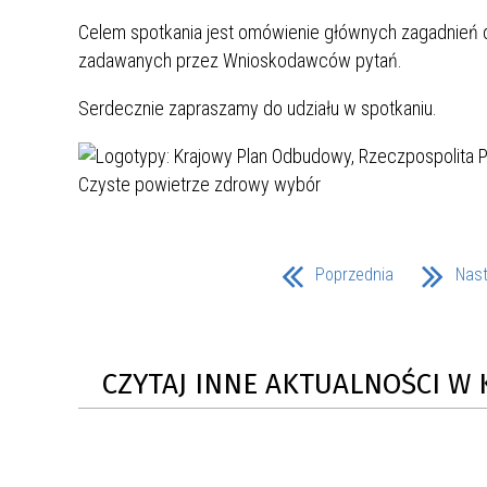
UCZN
KARTA DUŻEJ RODZINY
OFERT
Celem spotkania jest omówienie głównych zagadnień 
zadawanych przez Wnioskodawców pytań.
AWANS ZAWODOWY NAUCZYCIELI
ZAKŁA
Serdecznie zapraszamy do udziału w spotkaniu.
AKTYWIZACJA SPOŁECZNO–
PLAN 
NIEPU
ZAWODOWA OSÓB
NIEPEŁNOSPRAWNYCH
STYPENDIUM MIASTA BĘDZINA
PAŃST
PODATKI LOKALNE –
KAMPA
I ST. 
PODSTAWOWE INFORMACJE,
EKOLO
STAWKI I FORMULARZE
DOTACJE DLA NIEPUBLICZNYCH
PROJE
MIĘDZ
Poprzednia
Nas
SZKÓŁ I PRZEDSZKOLI W
LINEA
ZAPO
BĘDZINIE
PRACO
INFORMACJE ZUS
INFOR
CZYTAJ INNE AKTUALNOŚCI W 
INFORMACJE KRUS
POMOC ZDROWOTNA DLA
URZĄD
„PRZY
NAUCZYCIELI
PROG
SZANS