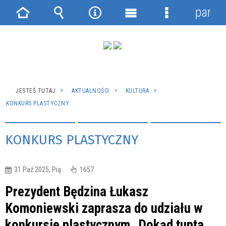
panel
Strona
Wyszukiwarka
Narzędzia
Menu
Menu
główna
główne
szczegółowe
JESTEŚ TUTAJ
AKTUALNOŚCI
KULTURA
KONKURS PLASTYCZNY
KONKURS PLASTYCZNY
31 Paź 2025, Pią
1657
Prezydent Będzina Łukasz
Komoniewski zaprasza do udziału w
konkursie plastycznym „Dokąd tupta