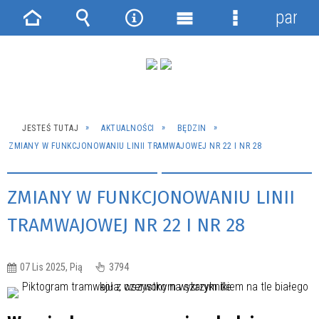
panel
Strona
Wyszukiwarka
Narzędzia
Menu
Menu
główna
główne
szczegółowe
JESTEŚ TUTAJ
AKTUALNOŚCI
BĘDZIN
ZMIANY W FUNKCJONOWANIU LINII TRAMWAJOWEJ NR 22 I NR 28
ZMIANY W FUNKCJONOWANIU LINII
TRAMWAJOWEJ NR 22 I NR 28
07 Lis 2025, Pią
3794