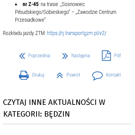
nr Z-45
: na trasie: „Sosnowiec
Piłsudskiego/Sobieskiego” – „Zawodzie Centrum
Przesiadkowe”.
Rozkładu jazdy ZTM:
https://rj.transportgzm.pl/v2/
Poprzednia
Następna
Pdf
Drukuj
Powrót
Kontakt
CZYTAJ INNE AKTUALNOŚCI W
KATEGORII: BĘDZIN