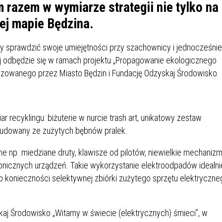
IÓW
DLA WYRÓŻNIAJĄCYCH SIĘ
razem w wymiarze strategii nie tylko na
Y PRACY
PROGRAM WSPARCIA "ROD
UCZNIÓW
nej mapie Będzina.
3+ GÓRĄ!"
DANIE PLACÓWEK
DOFINANSOWANIE KOSZT
y sprawdzić swoje umiejętności przy szachownicy i jednocześnie
OGÓLNY
BLICZNYCH
BĘDZIŃSKA KARTA SENIOR
KSZTAŁCENIA PRACOWNIK
ej odbędzie się w ramach projektu „Propagowanie ekologicznego
MŁODOCIANYCH
lizowanego przez Miasto Będzin i Fundację Odzyskaj Środowisko.
WOWA SZKOŁA MUZYCZNA
ZADANIA DOFINANSOWANE
NIA EDUKACYJNO-
IM. FRYDERYKA CHOPINA
REJESTR DANYCH
BUDŻETU PAŃSTWA
GICZNA W RAMACH
KONTAKTOWYCH (RDK)
 recyklingu: biżuterie w nurcie trash art, unikatowy zestaw
KTU ZAGŁĘBIOWSKI PARK
YZAKŁADOWA KASA
DOFINANSOWANIE „ZIELO
budowany ze zużytych bębnów pralek.
RNY
MOGOWO-POŻYCZKOWA
SZKÓŁ” Z WOJEWÓDZKIEGO
WNIKÓW OŚWIATY
FUNDUSZU OCHRONY
e np. miedziane druty, klawisze od pilotów, niewielkie mechaniz
MACJE MOPS BĘDZIN
INFORMACJE ARIMR
ŚRODOWISKA I GOSPODARK
ronicznych urządzeń. Takie wykorzystanie elektroodpadów idealni
WODNEJ W KATOWICACH
o konieczności selektywnej zbiórki zużytego sprzętu elektryczne
 SKARBOWY
JAZNA SZKOŁA” RZĄDOWY
INFORMACJE DOTYCZĄCE
KONKURSY NA STANOWISK
RAM WYRÓWNYWANIA
TRANSPLANTACJI
DYREKTORA
skaj Środowisko „Witamy w świecie (elektrycznych) śmieci”, w
 EDUKACYJNYCH DZIECI I