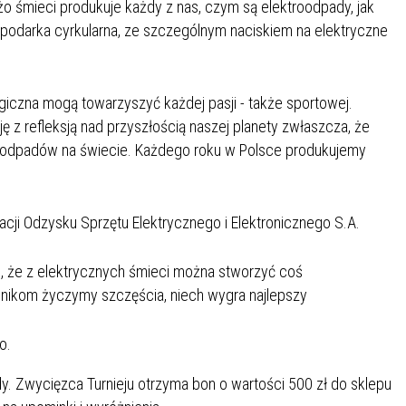
żo śmieci produkuje każdy z nas, czym są elektroodpady, jak
IEŻY „PRZYJAZNA SZKOŁA”
odarka cyrkularna, ze szczególnym naciskiem na elektryczne
IEŻOWA RADA MIASTA
ACH 2025-2027
WYKAZ ZWIERZĄT ODŁOWI
NA
Z TERENU MIASTA
giczna mogą towarzyszyć każdej pasji - także sportowej.
 ŻYJ ZDROWO BEZ
GDZIE MOŻNA ZNALEŹĆ I J
cję z refleksją nad przyszłością naszej planety zwłaszcza, że
HOLU
WYGLĄDA PRACA W NGO?
ń odpadów na świecie. Każdego roku w Polsce produkujemy
PORADY OD PRACA.PL
 W WOJSKU JAKO
BEZPŁATNY PORADNIK DLA
cji Odzysku Sprzętu Elektrycznego i Elektronicznego S.A.
MATYK – JAK ZOSTAĆ?
KULTURY
ANIA, ZAROBKI
, że z elektrycznych śmieci można stworzyć coś
nikom życzymy szczęścia, niech wygra najlepszy
KNF - XV EDYCJA
KATOWICE OTWIERAJĄ DRZW
RSU O NAGRODĘ
CENTRUM ZARZĄDZANIA
o.
ODNICZĄCEGO KOMISJI
RUCHEM
RU FINANSOWEGO ZA
. Zwycięzca Turnieju otrzyma bon o wartości 500 zł do sklepu
PSZĄ PRACĘ DOKTORSKĄ Z