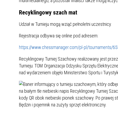
multimedialnego, a pozostali finaliści także mogą liczy
ZAKRE
Recyklingowy szach mat
WAŻNA INFORMACJA - DOT.
Udział w Turnieju mogą wziąć pełnoletni uczestnicy.
PRZEPROWADZENIA OCENY
RYZYKA WEWNĘTRZNEGO
Rejestracja odbywa się online pod adresem:
SYSTEMU WODOCIĄGOWEGO
https://www.chessmanager.com/pl-pl/tournaments/
Recyklingowy Turniej Szachowy realizowany jest przez
Turnieju: TOM Organizacja Odzysku Sprzętu Elektryczn
nad wydarzeniem objęło Ministerstwo Sportu i Turystyk