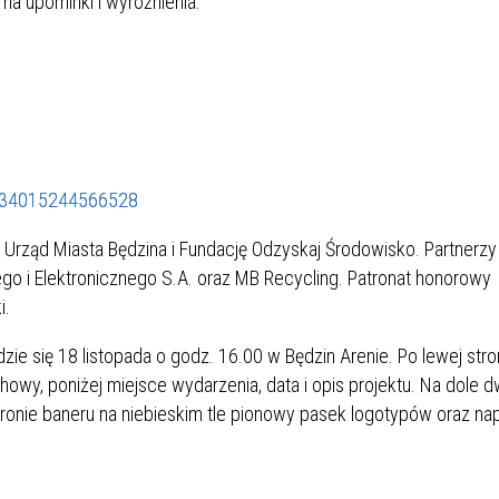
ć na upominki i wyróżnienia.
SU RYNKU FINANSOWEGO
6534015244566528
 Urząd Miasta Będzina i Fundację Odzyskaj Środowisko. Partnerzy
ego i Elektronicznego S.A. oraz MB Recycling. Patronat honorowy
i.