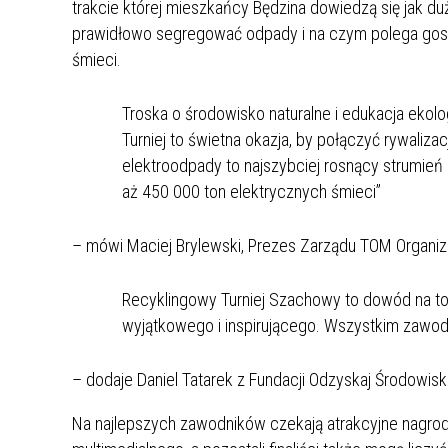
trakcie której mieszkańcy Będzina dowiedzą się jak du
MŁODZ
prawidłowo segregować odpady i na czym polega gosp
SZANSA – FORMY AKTYWNEGO
MŁODZ
W LAT
śmieci.
WSPARCIA OBSZARU
BĘDZI
ZREWITALIZOWANEGO
Troska o środowisko naturalne i edukacja ekolo
BĘDZIŃSKA AKADEMIA MAŁEGO
AKCJA
Turniej to świetna okazja, by połączyć rywaliza
SPORTOWCA
ALKO
elektroodpady to najszybciej rosnący strumie
aż 450 000 ton elektrycznych śmieci”
PROJEKT EKOLIDERKI
PRACA
– mówi Maciej Brylewski, Prezes Zarządu TOM Organiza
WZMOCNIENIE PROCESU
INFOR
SPRAWIEDLIWEJ TRANSFORMACJI
WYMAG
Recyklingowy Turniej Szachowy to dowód na to
ŚLĄSKA
wyjątkowego i inspirującego. Wszystkim zawod
KONKURS FOTOGRAFICZNY
URZĄD 
„METROPOLIA. PRZEZ PRYZMAT
KONKU
– dodaje Daniel Tatarek z Fundacji Odzyskaj Środowisk
WODY”
PRZEW
NADZO
Na najlepszych zawodników czekają atrakcyjne nagrody
NAJLE