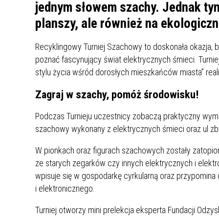
UCZN
jednym słowem szachy. Jednak tym 
KARTA DUŻEJ RODZINY
OFERT
planszy, ale również na ekologicz
AWANS ZAWODOWY NAUCZYCIELI
ZAKŁA
Recyklingowy Turniej Szachowy to doskonała okazja, b
AKTYWIZACJA SPOŁECZNO–
PLAN 
NIEPU
poznać fascynujący świat elektrycznych śmieci. Turni
ZAWODOWA OSÓB
stylu życia wśród dorosłych mieszkańców miasta” rea
NIEPEŁNOSPRAWNYCH
STYPENDIUM MIASTA BĘDZINA
PAŃST
Zagraj w szachy, pomóż środowisku!
PODATKI LOKALNE –
KAMPA
I ST. 
PODSTAWOWE INFORMACJE,
EKOLO
Podczas Turnieju uczestnicy zobaczą praktyczny wymiar
STAWKI I FORMULARZE
DOTACJE DLA NIEPUBLICZNYCH
PROJE
MIĘDZ
szachowy wykonany z elektrycznych śmieci oraz ul z
SZKÓŁ I PRZEDSZKOLI W
LINEA
ZAPO
BĘDZINIE
PRACO
W pionkach oraz figurach szachowych zostały zatopion
INFORMACJE ZUS
INFOR
ze starych zegarków czy innych elektrycznych i elekt
wpisuje się w gospodarkę cyrkularną oraz przypomina 
i elektronicznego.
INFORMACJE KRUS
POMOC ZDROWOTNA DLA
URZĄD
„PRZY
NAUCZYCIELI
PROG
Turniej otworzy mini prelekcja eksperta Fundacji Odzy
SZANS