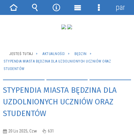
panel
Strona
Wyszukiwarka
Narzędzia
Menu
Menu
główna
główne
szczegółowe
JESTEŚ TUTAJ
AKTUALNOŚCI
BĘDZIN
STYPENDIA MIASTA BĘDZINA DLA UZDOLNIONYCH UCZNIÓW ORAZ
STUDENTÓW
STYPENDIA MIASTA BĘDZINA DLA
UZDOLNIONYCH UCZNIÓW ORAZ
STUDENTÓW
20 Lis 2025, Czw
631