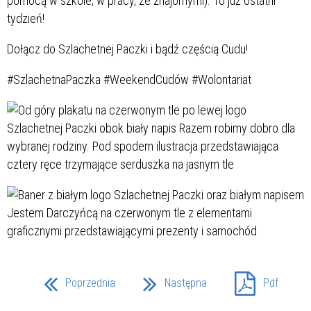
pomocą w szkole, w pracy, ze znajomymi). To już ostatni
tydzień!
Dołącz do Szlachetnej Paczki i bądź częścią Cudu!
#SzlachetnaPaczka #WeekendCudów #Wolontariat
Poprzednia
Następna
Pdf