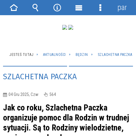
panel
Strona
Wyszukiwarka
Narzędzia
Menu
Menu
główna
główne
szczegółowe
JESTEŚ TUTAJ
AKTUALNOŚCI
BĘDZIN
SZLACHETNA PACZKA
SZLACHETNA PACZKA
04 Gru 2025, Czw
564
Jak co roku, Szlachetna Paczka
organizuje pomoc dla Rodzin w trudnej
sytuacji. Są to Rodziny wielodzietne,