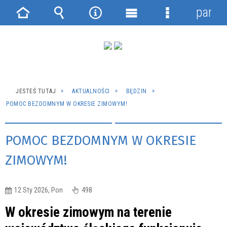
panel
Strona
Wyszukiwarka
Narzędzia
Menu
Menu
główna
główne
szczegółowe
JESTEŚ TUTAJ
AKTUALNOŚCI
BĘDZIN
POMOC BEZDOMNYM W OKRESIE ZIMOWYM!
POMOC BEZDOMNYM W OKRESIE
ZIMOWYM!
12 Sty 2026, Pon
498
W okresie zimowym na terenie