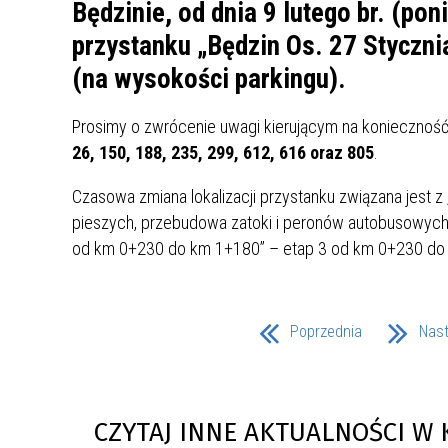
UCZN
Będzinie, od dnia 9 lutego br. (pon
KARTA DUŻEJ RODZINY
OFERT
przystanku „Będzin Os. 27 Styczni
(na wysokości parkingu).
AWANS ZAWODOWY NAUCZYCIELI
ZAKŁA
AKTYWIZACJA SPOŁECZNO–
PLAN 
NIEPU
ZAWODOWA OSÓB
Prosimy o zwrócenie uwagi kierującym na konieczność 
NIEPEŁNOSPRAWNYCH
26, 150, 188, 235, 299, 612, 616 oraz 805
.
STYPENDIUM MIASTA BĘDZINA
PAŃST
Czasowa zmiana lokalizacji przystanku związana jest
PODATKI LOKALNE –
KAMPA
I ST. 
PODSTAWOWE INFORMACJE,
EKOLO
pieszych, przebudowa zatoki i peronów autobusowych
STAWKI I FORMULARZE
DOTACJE DLA NIEPUBLICZNYCH
PROJE
MIĘDZ
od km 0+230 do km 1+180” – etap 3 od km 0+230 do
SZKÓŁ I PRZEDSZKOLI W
LINEA
ZAPO
BĘDZINIE
PRACO
INFORMACJE ZUS
INFOR
Poprzednia
Nas
INFORMACJE KRUS
POMOC ZDROWOTNA DLA
URZĄD
„PRZY
NAUCZYCIELI
PROG
CZYTAJ INNE AKTUALNOŚCI W 
SZANS