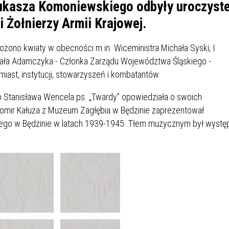
IÓW
DLA WYRÓŻNIAJĄCYCH SIĘ
Łukasza Komoniewskiego odbyły uroczyst
Y PRACY
PROGRAM WSPARCIA "ROD
UCZNIÓW
Żołnierzy Armii Krajowej.
3+ GÓRĄ!"
DANIE PLACÓWEK
DOFINANSOWANIE KOSZT
łożono kwiaty w obecności m.in. Wiceministra Michała Syski, I
OGÓLNY
BLICZNYCH
BĘDZIŃSKA KARTA SENIOR
KSZTAŁCENIA PRACOWNIK
ła Adamczyka - Członka Zarządu Województwa Śląskiego -
MŁODOCIANYCH
iast, instytucji, stowarzyszeń i kombatantów.
WOWA SZKOŁA MUZYCZNA
ZADANIA DOFINANSOWANE
go Stanisława Wencela ps. „Twardy” opowiedziała o swoich
NIA EDUKACYJNO-
IM. FRYDERYKA CHOPINA
REJESTR DANYCH
BUDŻETU PAŃSTWA
womir Kałuża z Muzeum Zagłębia w Będzinie zaprezentował
GICZNA W RAMACH
KONTAKTOWYCH (RDK)
wego w Będzinie w latach 1939-1945. Tłem muzycznym był wystę
KTU ZAGŁĘBIOWSKI PARK
YZAKŁADOWA KASA
DOFINANSOWANIE „ZIELO
RNY
MOGOWO-POŻYCZKOWA
SZKÓŁ” Z WOJEWÓDZKIEGO
WNIKÓW OŚWIATY
FUNDUSZU OCHRONY
MACJE MOPS BĘDZIN
INFORMACJE ARIMR
ŚRODOWISKA I GOSPODARK
WODNEJ W KATOWICACH
 SKARBOWY
JAZNA SZKOŁA” RZĄDOWY
INFORMACJE DOTYCZĄCE
KONKURSY NA STANOWISK
RAM WYRÓWNYWANIA
TRANSPLANTACJI
DYREKTORA
 EDUKACYJNYCH DZIECI I