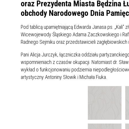
UCZN
oraz Prezydenta Miasta Będzina 
KARTA DUŻEJ RODZINY
OFERT
obchody Narodowego Dnia Pamięci 
AWANS ZAWODOWY NAUCZYCIELI
ZAKŁA
Pod tablicą upamiętniającą Edwarda Janasa ps. „Kali” z
AKTYWIZACJA SPOŁECZNO–
PLAN 
NIEPU
Wicewojewody Śląskiego Adama Zaczkowskiego i Rafa
ZAWODOWA OSÓB
Radnego Sejmiku oraz przedstawicieli zagłębiowskich m
NIEPEŁNOSPRAWNYCH
STYPENDIUM MIASTA BĘDZINA
PAŃST
Pani Alicja Jurczyk, łączniczka oddziału partyzanckie
PODATKI LOKALNE –
KAMPA
I ST. 
wspomnieniach z czasów okupacji. Natomiast dr. Sła
PODSTAWOWE INFORMACJE,
EKOLO
wykład o funkcjonowaniu podziemia niepodległościo
STAWKI I FORMULARZE
DOTACJE DLA NIEPUBLICZNYCH
PROJE
MIĘDZ
artystyczny Antoniny Słowik i Michała Fiuka.
SZKÓŁ I PRZEDSZKOLI W
LINEA
ZAPO
BĘDZINIE
PRACO
INFORMACJE ZUS
INFOR
INFORMACJE KRUS
POMOC ZDROWOTNA DLA
URZĄD
„PRZY
NAUCZYCIELI
PROG
SZANS