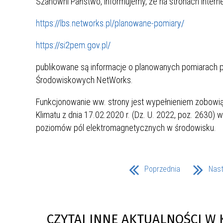
Szanowni Państwo, informujemy, że na stronach intern
UCZN
KARTA DUŻEJ RODZINY
OFERT
https://lbs.networks.pl/planowane-pomiary/
AWANS ZAWODOWY NAUCZYCIELI
ZAKŁA
https://si2pem.gov.pl/
AKTYWIZACJA SPOŁECZNO–
PLAN 
NIEPU
ZAWODOWA OSÓB
publikowane są informacje o planowanych pomiarach 
NIEPEŁNOSPRAWNYCH
Środowiskowych NetWorks.
STYPENDIUM MIASTA BĘDZINA
PAŃST
PODATKI LOKALNE –
KAMPA
I ST. 
Funkcjonowanie ww. strony jest wypełnieniem zobowią
PODSTAWOWE INFORMACJE,
EKOLO
Klimatu z dnia 17.02.2020 r. (Dz. U. 2022, poz. 263
STAWKI I FORMULARZE
DOTACJE DLA NIEPUBLICZNYCH
PROJE
MIĘDZ
poziomów pól elektromagnetycznych w środowisku.
SZKÓŁ I PRZEDSZKOLI W
LINEA
ZAPO
BĘDZINIE
PRACO
INFORMACJE ZUS
INFOR
Poprzednia
Nas
INFORMACJE KRUS
POMOC ZDROWOTNA DLA
URZĄD
„PRZY
NAUCZYCIELI
PROG
CZYTAJ INNE AKTUALNOŚCI W 
SZANS