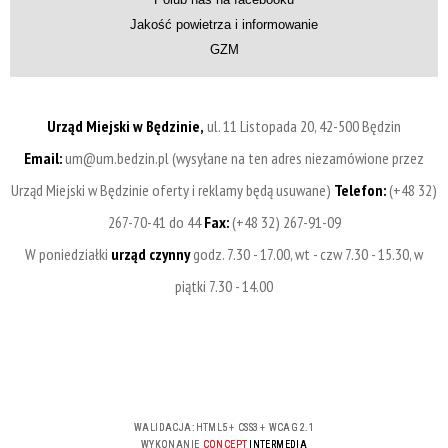
Jakość powietrza i informowanie
GZM
Urząd Miejski w Będzinie,
ul. 11 Listopada 20, 42-500 Będzin
Email:
um@um.bedzin.pl (wysyłane na ten adres niezamówione przez
Urząd Miejski w Będzinie oferty i reklamy będą usuwane)
Telefon:
(+48 32)
267-70-41 do 44
Fax:
(+48 32) 267-91-09
W poniedziałki
urząd czynny
godz. 7.30 - 17.00, wt - czw 7.30 - 15.30, w
piątki 7.30 - 14.00
WALIDACJA:
HTML5
+
CSS3
+
WCAG 2.1
WYKONANIE
CONCEPT
INTERMEDIA