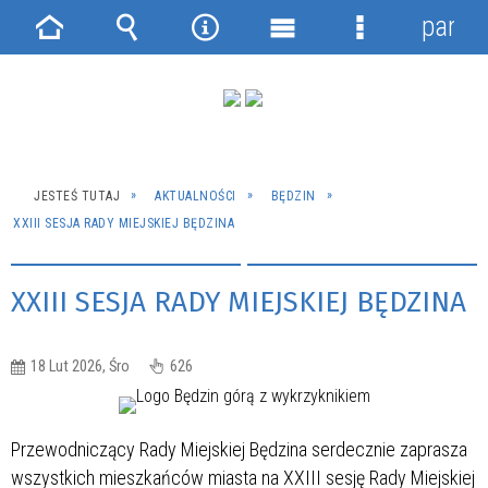
panel
Strona
Wyszukiwarka
Narzędzia
Menu
Menu
główna
główne
szczegółowe
JESTEŚ TUTAJ
AKTUALNOŚCI
BĘDZIN
XXIII SESJA RADY MIEJSKIEJ BĘDZINA
XXIII SESJA RADY MIEJSKIEJ BĘDZINA
18 Lut 2026, Śro
626
Przewodniczący Rady Miejskiej Będzina serdecznie zaprasza
wszystkich mieszkańców miasta na XXIII sesję Rady Miejskiej