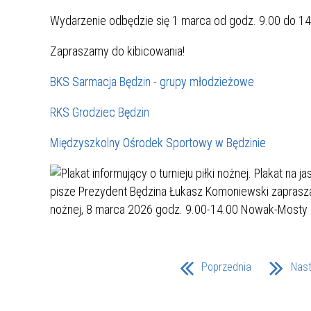
UCZN
KARTA DUŻEJ RODZINY
OFERT
Wydarzenie odbędzie się 1 marca od godz. 9.00 do 14
Zapraszamy do kibicowania!
AWANS ZAWODOWY NAUCZYCIELI
ZAKŁA
AKTYWIZACJA SPOŁECZNO–
PLAN 
NIEPU
BKS Sarmacja Będzin - grupy młodzieżowe
ZAWODOWA OSÓB
NIEPEŁNOSPRAWNYCH
RKS Grodziec Będzin
STYPENDIUM MIASTA BĘDZINA
PAŃST
PODATKI LOKALNE –
KAMPA
I ST. 
Międzyszkolny Ośrodek Sportowy w Będzinie
PODSTAWOWE INFORMACJE,
EKOLO
STAWKI I FORMULARZE
DOTACJE DLA NIEPUBLICZNYCH
PROJE
MIĘDZ
SZKÓŁ I PRZEDSZKOLI W
LINEA
ZAPO
BĘDZINIE
PRACO
INFORMACJE ZUS
INFOR
Poprzednia
Nas
INFORMACJE KRUS
POMOC ZDROWOTNA DLA
URZĄD
„PRZY
NAUCZYCIELI
PROG
SZANS