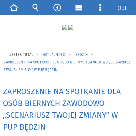
panel
Strona
Wyszukiwarka
Narzędzia
Menu
Menu
główna
główne
szczegółowe
JESTEŚ TUTAJ
AKTUALNOŚCI
BĘDZIN
ZAPROSZENIE NA SPOTKANIE DLA OSÓB BIERNYCH ZAWODOWO „SCENARIUSZ
TWOJEJ ZMIANY” W PUP BĘDZIN
ZAPROSZENIE NA SPOTKANIE DLA
OSÓB BIERNYCH ZAWODOWO
„SCENARIUSZ TWOJEJ ZMIANY” W
PUP BĘDZIN