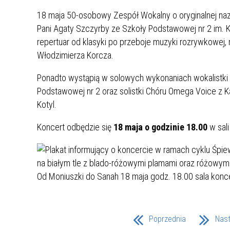
UCZN
KARTA DUŻEJ RODZINY
OFERT
18 maja 50-osobowy Zespół Wokalny o oryginalnej naz
Pani Agaty Szczyrby ze Szkoły Podstawowej nr 2 im. K
AWANS ZAWODOWY NAUCZYCIELI
ZAKŁA
repertuar od klasyki po przeboje muzyki rozrywkowej, 
AKTYWIZACJA SPOŁECZNO–
PLAN 
NIEPU
Włodzimierza Korcza.
ZAWODOWA OSÓB
NIEPEŁNOSPRAWNYCH
Ponadto wystąpią w solowych wykonaniach wokalistki ze
STYPENDIUM MIASTA BĘDZINA
PAŃST
Podstawowej nr 2 oraz solistki Chóru Omega Voice z Ka
PODATKI LOKALNE –
KAMPA
I ST. 
Kotyl.
PODSTAWOWE INFORMACJE,
EKOLO
STAWKI I FORMULARZE
DOTACJE DLA NIEPUBLICZNYCH
PROJE
MIĘDZ
Koncert odbędzie się
18 maja o godzinie 18.00
w sal
SZKÓŁ I PRZEDSZKOLI W
LINEA
ZAPO
BĘDZINIE
PRACO
INFORMACJE ZUS
INFOR
INFORMACJE KRUS
POMOC ZDROWOTNA DLA
URZĄD
„PRZY
NAUCZYCIELI
PROG
Poprzednia
Nas
SZANS