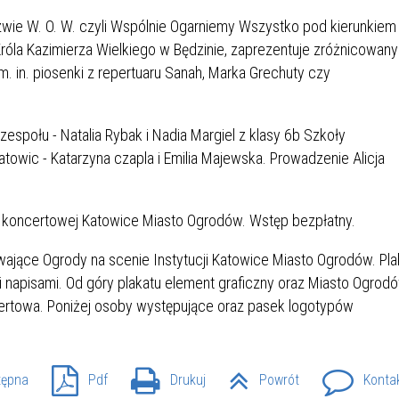
IÓW
DLA WYRÓŻNIAJĄCYCH SIĘ
Y PRACY
PROGRAM WSPARCIA "ROD
UCZNIÓW
wie W. O. W. czyli Wspólnie Ogarniemy Wszystko pod kierunkiem
3+ GÓRĄ!"
róla Kazimierza Wielkiego w Będzinie, zaprezentuje zróżnicowany
DANIE PLACÓWEK
DOFINANSOWANIE KOSZT
m. in. piosenki z repertuaru Sanah, Marka Grechuty czy
OGÓLNY
BLICZNYCH
BĘDZIŃSKA KARTA SENIOR
KSZTAŁCENIA PRACOWNIK
MŁODOCIANYCH
społu - Natalia Rybak i Nadia Margiel z klasy 6b Szkoły
WOWA SZKOŁA MUZYCZNA
ZADANIA DOFINANSOWANE
towic - Katarzyna czapla i Emilia Majewska. Prowadzenie Alicja
NIA EDUKACYJNO-
IM. FRYDERYKA CHOPINA
REJESTR DANYCH
BUDŻETU PAŃSTWA
GICZNA W RAMACH
KONTAKTOWYCH (RDK)
KTU ZAGŁĘBIOWSKI PARK
YZAKŁADOWA KASA
DOFINANSOWANIE „ZIELO
i koncertowej Katowice Miasto Ogrodów. Wstęp bezpłatny.
RNY
MOGOWO-POŻYCZKOWA
SZKÓŁ” Z WOJEWÓDZKIEGO
WNIKÓW OŚWIATY
FUNDUSZU OCHRONY
MACJE MOPS BĘDZIN
INFORMACJE ARIMR
ŚRODOWISKA I GOSPODARK
WODNEJ W KATOWICACH
 SKARBOWY
JAZNA SZKOŁA” RZĄDOWY
INFORMACJE DOTYCZĄCE
KONKURSY NA STANOWISK
RAM WYRÓWNYWANIA
TRANSPLANTACJI
DYREKTORA
tępna
Pdf
Drukuj
Powrót
Konta
 EDUKACYJNYCH DZIECI I