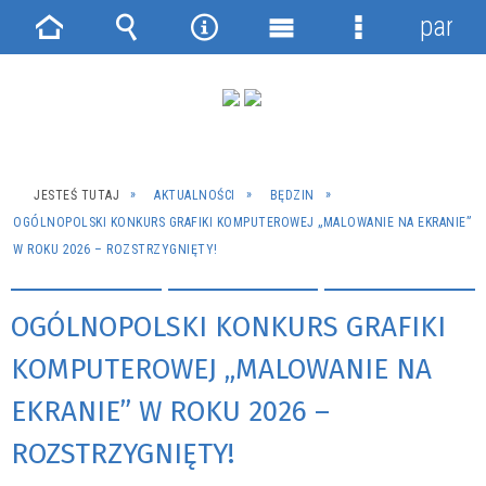
panel
Strona
Wyszukiwarka
Narzędzia
Menu
Menu
główna
główne
szczegółowe
JESTEŚ TUTAJ
AKTUALNOŚCI
BĘDZIN
OGÓLNOPOLSKI KONKURS GRAFIKI KOMPUTEROWEJ „MALOWANIE NA EKRANIE”
W ROKU 2026 – ROZSTRZYGNIĘTY!
OGÓLNOPOLSKI KONKURS GRAFIKI
KOMPUTEROWEJ „MALOWANIE NA
EKRANIE” W ROKU 2026 –
ROZSTRZYGNIĘTY!