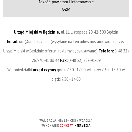
Jakość powietrza i informowanie
GZM
Urząd Miejski w Będzinie,
ul. 11 Listopada 20, 42-500 Będzin
Email:
um@um.bedzin.pl (wysyłane na ten adres niezamówione przez
Urząd Miejski w Będzinie oferty i reklamy będą usuwane)
Telefon:
(+48 32)
267-70-41 do 44
Fax:
(+48 32) 267-91-09
W poniedziałki
urząd czynny
godz. 7.30 - 17.00, wt - czw 7.30 - 15.30, w
piątki 7.30 - 14.00
WALIDACJA:
HTML5
+
CSS3
+
WCAG 2.1
WYKONANIE
CONCEPT
INTERMEDIA