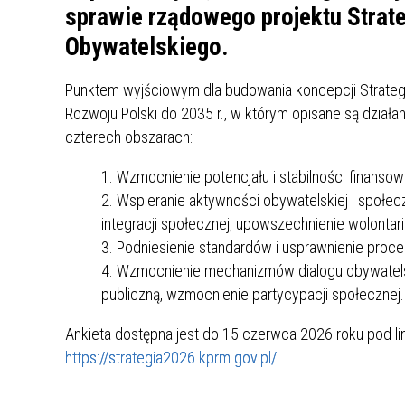
UCZN
sprawie rządowego projektu Strat
KARTA DUŻEJ RODZINY
OFERT
Obywatelskiego.
AWANS ZAWODOWY NAUCZYCIELI
ZAKŁA
Punktem wyjściowym dla budowania koncepcji Strategi
AKTYWIZACJA SPOŁECZNO–
PLAN 
NIEPU
ZAWODOWA OSÓB
Rozwoju Polski do 2035 r., w którym opisane są dzia
NIEPEŁNOSPRAWNYCH
czterech obszarach:
STYPENDIUM MIASTA BĘDZINA
PAŃST
Wzmocnienie potencjału i stabilności finansow
PODATKI LOKALNE –
KAMPA
I ST. 
PODSTAWOWE INFORMACJE,
EKOLO
Wspieranie aktywności obywatelskiej i społec
STAWKI I FORMULARZE
DOTACJE DLA NIEPUBLICZNYCH
PROJE
MIĘDZ
integracji społecznej, upowszechnienie wolontar
SZKÓŁ I PRZEDSZKOLI W
LINEA
ZAPO
Podniesienie standardów i usprawnienie proc
BĘDZINIE
PRACO
Wzmocnienie mechanizmów dialogu obywatelsk
INFORMACJE ZUS
INFOR
publiczną, wzmocnienie partycypacji społecznej.
Ankieta dostępna jest do 15 czerwca 2026 roku pod li
INFORMACJE KRUS
POMOC ZDROWOTNA DLA
URZĄD
„PRZY
https://strategia2026.kprm.gov.pl/
NAUCZYCIELI
PROG
SZANS