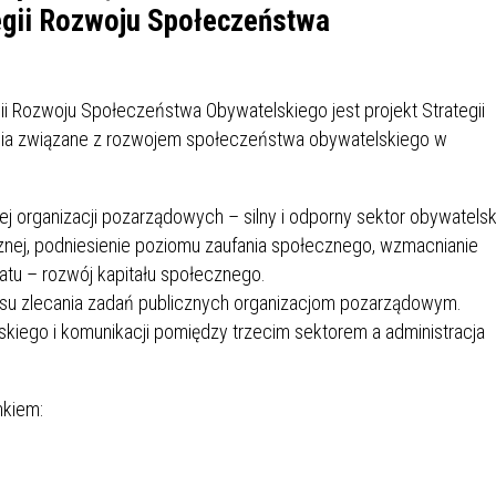
IÓW
DLA WYRÓŻNIAJĄCYCH SIĘ
egii Rozwoju Społeczeństwa
Y PRACY
PROGRAM WSPARCIA "ROD
UCZNIÓW
3+ GÓRĄ!"
DANIE PLACÓWEK
DOFINANSOWANIE KOSZT
i Rozwoju Społeczeństwa Obywatelskiego jest projekt Strategii
OGÓLNY
BLICZNYCH
BĘDZIŃSKA KARTA SENIOR
KSZTAŁCENIA PRACOWNIK
MŁODOCIANYCH
łania związane z rozwojem społeczeństwa obywatelskiego w
WOWA SZKOŁA MUZYCZNA
ZADANIA DOFINANSOWANE
ej organizacji pozarządowych – silny i odporny sektor obywatelsk
NIA EDUKACYJNO-
IM. FRYDERYKA CHOPINA
REJESTR DANYCH
BUDŻETU PAŃSTWA
GICZNA W RAMACH
KONTAKTOWYCH (RDK)
znej, podniesienie poziomu zaufania społecznego, wzmacnianie
KTU ZAGŁĘBIOWSKI PARK
YZAKŁADOWA KASA
DOFINANSOWANIE „ZIELO
iatu – rozwój kapitału społecznego.
RNY
MOGOWO-POŻYCZKOWA
SZKÓŁ” Z WOJEWÓDZKIEGO
esu zlecania zadań publicznych organizacjom pozarządowym.
WNIKÓW OŚWIATY
FUNDUSZU OCHRONY
iego i komunikacji pomiędzy trzecim sektorem a administracja
MACJE MOPS BĘDZIN
INFORMACJE ARIMR
ŚRODOWISKA I GOSPODARK
WODNEJ W KATOWICACH
nkiem:
 SKARBOWY
JAZNA SZKOŁA” RZĄDOWY
INFORMACJE DOTYCZĄCE
KONKURSY NA STANOWISK
RAM WYRÓWNYWANIA
TRANSPLANTACJI
DYREKTORA
 EDUKACYJNYCH DZIECI I