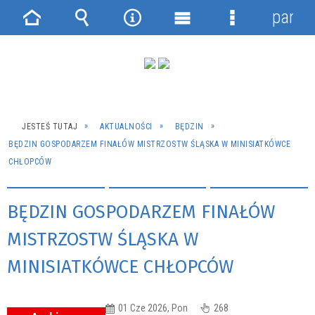
panel
Strona
Wyszukiwarka
Narzędzia
Menu
Menu
główna
główne
szczegółowe
JESTEŚ TUTAJ
AKTUALNOŚCI
BĘDZIN
BĘDZIN GOSPODARZEM FINAŁÓW MISTRZOSTW ŚLĄSKA W MINISIATKÓWCE
CHŁOPCÓW
BĘDZIN GOSPODARZEM FINAŁÓW
MISTRZOSTW ŚLĄSKA W
MINISIATKÓWCE CHŁOPCÓW
01 Cze 2026, Pon
268