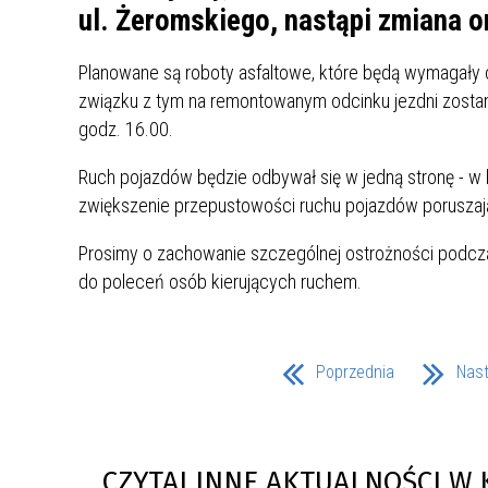
UCZN
ul. Żeromskiego, nastąpi zmiana or
KARTA DUŻEJ RODZINY
OFERT
Planowane są roboty asfaltowe, które będą wymagały
AWANS ZAWODOWY NAUCZYCIELI
ZAKŁA
związku z tym na remontowanym odcinku jezdni zosta
AKTYWIZACJA SPOŁECZNO–
PLAN 
NIEPU
godz. 16.00.
ZAWODOWA OSÓB
NIEPEŁNOSPRAWNYCH
Ruch pojazdów będzie odbywał się w jedną stronę - w k
STYPENDIUM MIASTA BĘDZINA
PAŃST
zwiększenie przepustowości ruchu pojazdów poruszają
PODATKI LOKALNE –
KAMPA
I ST. 
PODSTAWOWE INFORMACJE,
EKOLO
Prosimy o zachowanie szczególnej ostrożności podcza
STAWKI I FORMULARZE
DOTACJE DLA NIEPUBLICZNYCH
PROJE
MIĘDZ
do poleceń osób kierujących ruchem.
SZKÓŁ I PRZEDSZKOLI W
LINEA
ZAPO
BĘDZINIE
PRACO
INFORMACJE ZUS
INFOR
Poprzednia
Nas
INFORMACJE KRUS
POMOC ZDROWOTNA DLA
URZĄD
„PRZY
NAUCZYCIELI
PROG
SZANS
CZYTAJ INNE AKTUALNOŚCI W 