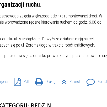
IÓW
DLA WYRÓŻNIAJĄCYCH SIĘ
ganizacji ruchu.
Y PRACY
PROGRAM WSPARCIA "ROD
UCZNIÓW
3+ GÓRĄ!"
 czasowego zajęcia większego odcinka remontowanej drogi. W
DANIE PLACÓWEK
DOFINANSOWANIE KOSZT
nie wprowadzone ręczne kierowanie ruchem od godz. 6.00 do
OGÓLNY
BLICZNYCH
BĘDZIŃSKA KARTA SENIOR
KSZTAŁCENIA PRACOWNIK
MŁODOCIANYCH
ierunku ul. Małobądzkiej. Powyższe działania mają na celu
WOWA SZKOŁA MUZYCZNA
ZADANIA DOFINANSOWANE
cych się po ul. Żeromskiego w trakcie robót asfaltowych.
NIA EDUKACYJNO-
IM. FRYDERYKA CHOPINA
REJESTR DANYCH
BUDŻETU PAŃSTWA
GICZNA W RAMACH
KONTAKTOWYCH (RDK)
s poruszania się na odcinku prowadzonych prac i stosowanie się
KTU ZAGŁĘBIOWSKI PARK
YZAKŁADOWA KASA
DOFINANSOWANIE „ZIELO
RNY
MOGOWO-POŻYCZKOWA
SZKÓŁ” Z WOJEWÓDZKIEGO
WNIKÓW OŚWIATY
FUNDUSZU OCHRONY
MACJE MOPS BĘDZIN
INFORMACJE ARIMR
ŚRODOWISKA I GOSPODARK
WODNEJ W KATOWICACH
tępna
Pdf
Drukuj
Powrót
Konta
 SKARBOWY
JAZNA SZKOŁA” RZĄDOWY
INFORMACJE DOTYCZĄCE
KONKURSY NA STANOWISK
RAM WYRÓWNYWANIA
TRANSPLANTACJI
DYREKTORA
 EDUKACYJNYCH DZIECI I
KATEGORII: BĘDZIN