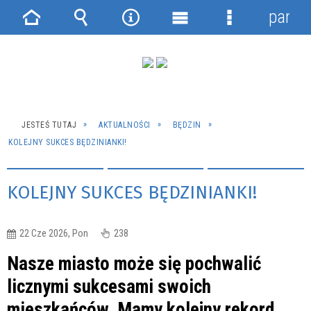
panel
Strona
Wyszukiwarka
Narzędzia
Menu
Menu
główna
główne
szczegółowe
JESTEŚ TUTAJ
AKTUALNOŚCI
BĘDZIN
KOLEJNY SUKCES BĘDZINIANKI!
KOLEJNY SUKCES BĘDZINIANKI!
22 Cze 2026, Pon
238
Nasze miasto może się pochwalić
licznymi sukcesami swoich
mieszkańców. Mamy kolejny rekord