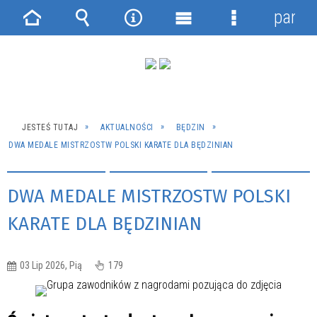
panel
Strona
Wyszukiwarka
Narzędzia
Menu
Menu
główna
główne
szczegółowe
JESTEŚ TUTAJ
AKTUALNOŚCI
BĘDZIN
DWA MEDALE MISTRZOSTW POLSKI KARATE DLA BĘDZINIAN
DWA MEDALE MISTRZOSTW POLSKI
KARATE DLA BĘDZINIAN
03 Lip 2026, Pią
179