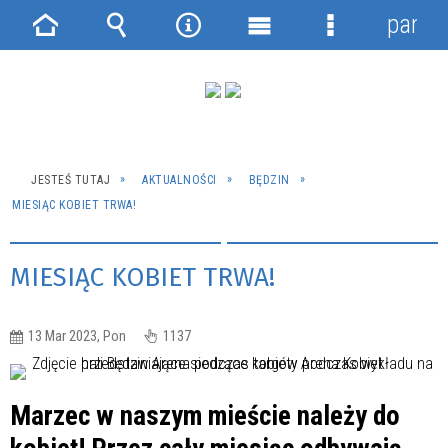
panel
Strona
Wyszukiwarka
Narzędzia
Menu
Menu
główna
główne
szczegółowe
JESTEŚ TUTAJ
AKTUALNOŚCI
BĘDZIN
MIESIĄC KOBIET TRWA!
MIESIĄC KOBIET TRWA!
13 Mar 2023, Pon
1137
Marzec w naszym mieście należy do