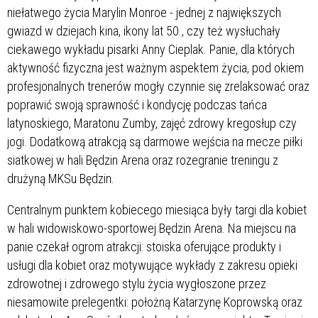
niełatwego życia Marylin Monroe - jednej z największych
gwiazd w dziejach kina, ikony lat 50., czy też wysłuchały
ciekawego wykładu pisarki Anny Cieplak. Panie, dla których
aktywność fizyczna jest ważnym aspektem życia, pod okiem
profesjonalnych trenerów mogły czynnie się zrelaksować oraz
poprawić swoją sprawność i kondycję podczas tańca
latynoskiego, Maratonu Zumby, zajęć zdrowy kregosłup czy
jogi. Dodatkową atrakcją są darmowe wejścia na mecze piłki
siatkowej w hali Będzin Arena oraz rozegranie treningu z
drużyną MKSu Będzin.
Centralnym punktem kobiecego miesiąca były targi dla kobiet
w hali widowiskowo-sportowej Będzin Arena. Na miejscu na
panie czekał ogrom atrakcji: stoiska oferujące produkty i
usługi dla kobiet oraz motywujące wykłady z zakresu opieki
zdrowotnej i zdrowego stylu życia wygłoszone przez
niesamowite prelegentki: położną Katarzynę Koprowską oraz