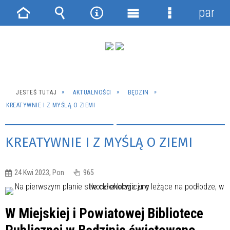
panel
Strona
Wyszukiwarka
Narzędzia
Menu
Menu
główna
główne
szczegółowe
JESTEŚ TUTAJ
AKTUALNOŚCI
BĘDZIN
KREATYWNIE I Z MYŚLĄ O ZIEMI
KREATYWNIE I Z MYŚLĄ O ZIEMI
24 Kwi 2023, Pon
965
W Miejskiej i Powiatowej Bibliotece