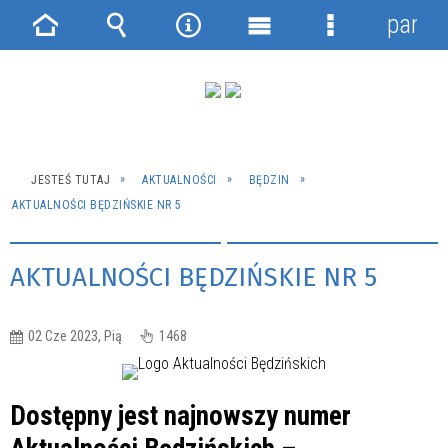
panel
Strona
Wyszukiwarka
Narzędzia
Menu
Menu
główna
główne
szczegółowe
JESTEŚ TUTAJ
AKTUALNOŚCI
BĘDZIN
AKTUALNOŚCI BĘDZIŃSKIE NR 5
AKTUALNOŚCI BĘDZIŃSKIE NR 5
02 Cze 2023, Pią
1468
Dostępny jest najnowszy numer