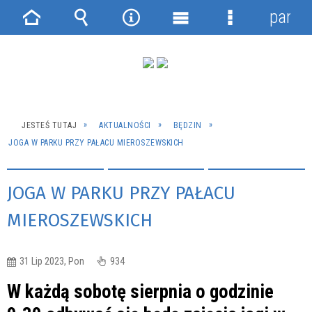
panel
Strona
Wyszukiwarka
Narzędzia
Menu
Menu
główna
główne
szczegółowe
JESTEŚ TUTAJ
AKTUALNOŚCI
BĘDZIN
JOGA W PARKU PRZY PAŁACU MIEROSZEWSKICH
JOGA W PARKU PRZY PAŁACU
MIEROSZEWSKICH
31 Lip 2023, Pon
934
W każdą sobotę sierpnia o godzinie