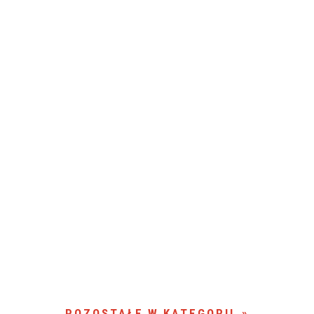
POZOSTAŁE W KATEGORII