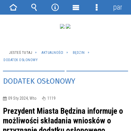
panel
Strona
Wyszukiwarka
Narzędzia
Menu
Menu
główna
główne
szczegółowe
JESTEŚ TUTAJ
AKTUALNOŚCI
BĘDZIN
DODATEK OSŁONOWY
DODATEK OSŁONOWY
09 Sty 2024, Wto
1119
Prezydent Miasta Będzina informuje o
możliwości składania wniosków o
przyznanie dodatku osłonowego.