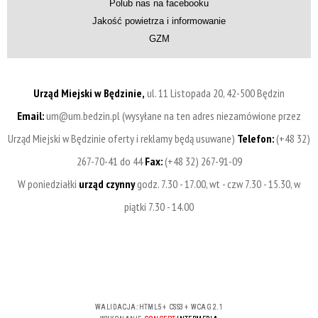
Polub nas na facebooku
Jakość powietrza i informowanie
GZM
Urząd Miejski w Będzinie,
ul. 11 Listopada 20, 42-500 Będzin
Email:
um@um.bedzin.pl (wysyłane na ten adres niezamówione przez
Urząd Miejski w Będzinie oferty i reklamy będą usuwane)
Telefon:
(+48 32)
267-70-41 do 44
Fax:
(+48 32) 267-91-09
W poniedziałki
urząd czynny
godz. 7.30 - 17.00, wt - czw 7.30 - 15.30, w
piątki 7.30 - 14.00
WALIDACJA:
HTML5
+
CSS3
+
WCAG 2.1