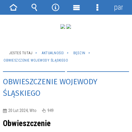
panel
Strona
Wyszukiwarka
Narzędzia
Menu
Menu
główna
główne
szczegółowe
JESTEŚ TUTAJ
AKTUALNOŚCI
BĘDZIN
OBWIESZCZENIE WOJEWODY ŚLĄSKIEGO
OBWIESZCZENIE WOJEWODY
ŚLĄSKIEGO
20 Lut 2024, Wto
949
Obwieszczenie