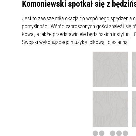
UCZN
Komoniewski spotkał się z będziń
KARTA DUŻEJ RODZINY
OFERT
Jest to zawsze miła okazja do wspólnego spędzenia cz
AWANS ZAWODOWY NAUCZYCIELI
ZAKŁA
pomyślności. Wśród zaproszonych gości znaleźli się r
AKTYWIZACJA SPOŁECZNO–
PLAN 
NIEPU
Kowal, a także przedstawiciele będzińskich instytucji
ZAWODOWA OSÓB
Swojaki wykonującego muzykę folkową i biesiadną.
NIEPEŁNOSPRAWNYCH
STYPENDIUM MIASTA BĘDZINA
PAŃST
PODATKI LOKALNE –
KAMPA
I ST. 
PODSTAWOWE INFORMACJE,
EKOLO
STAWKI I FORMULARZE
DOTACJE DLA NIEPUBLICZNYCH
PROJE
MIĘDZ
SZKÓŁ I PRZEDSZKOLI W
LINEA
ZAPO
BĘDZINIE
PRACO
INFORMACJE ZUS
INFOR
INFORMACJE KRUS
POMOC ZDROWOTNA DLA
URZĄD
„PRZY
NAUCZYCIELI
PROG
SZANS