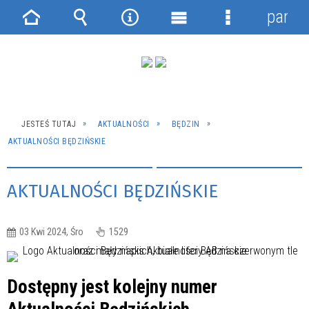
panel
Strona
Wyszukiwarka
Narzędzia
Menu
Menu
główna
główne
szczegółowe
JESTEŚ TUTAJ
AKTUALNOŚCI
BĘDZIN
AKTUALNOŚCI BĘDZIŃSKIE
AKTUALNOŚCI BĘDZIŃSKIE
03 Kwi 2024, Śro
1529
Dostępny jest kolejny numer