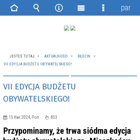
panel
Strona
Wyszukiwarka
Narzędzia
Menu
Menu
główna
główne
szczegółowe
JESTEŚ TUTAJ
AKTUALNOŚCI
BĘDZIN
VII EDYCJA BUDŻETU OBYWATELSKIEGO!
VII EDYCJA BUDŻETU
OBYWATELSKIEGO!
15 Kwi 2024, Pon
853
Przypominamy, że trwa siódma edycja