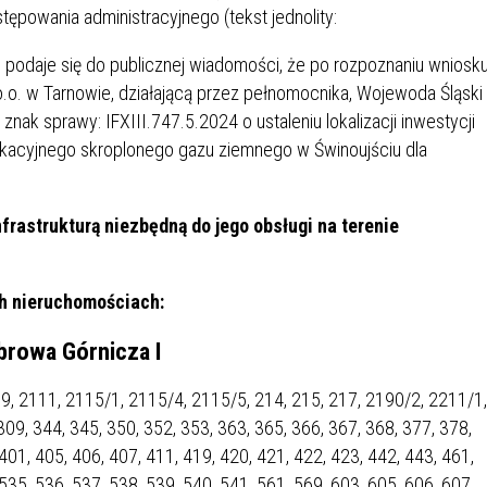
IÓW
DLA WYRÓŻNIAJĄCYCH SIĘ
tępowania administracyjnego (tekst jednolity:
Y PRACY
PROGRAM WSPARCIA "ROD
UCZNIÓW
3+ GÓRĄ!"
.a. podaje się do publicznej wiadomości, że po rozpoznaniu wniosk
DANIE PLACÓWEK
DOFINANSOWANIE KOSZT
.o. w Tarnowie, działającą przez pełnomocnika, Wojewoda Śląski
OGÓLNY
BLICZNYCH
BĘDZIŃSKA KARTA SENIOR
KSZTAŁCENIA PRACOWNIK
nak sprawy: IFXIII.747.5.2024 o ustaleniu lokalizacji inwestycji
MŁODOCIANYCH
fikacyjnego skroplonego gazu ziemnego w Świnoujściu dla
WOWA SZKOŁA MUZYCZNA
ZADANIA DOFINANSOWANE
NIA EDUKACYJNO-
IM. FRYDERYKA CHOPINA
REJESTR DANYCH
BUDŻETU PAŃSTWA
rastrukturą niezbędną do jego obsługi na terenie
GICZNA W RAMACH
KONTAKTOWYCH (RDK)
KTU ZAGŁĘBIOWSKI PARK
YZAKŁADOWA KASA
DOFINANSOWANIE „ZIELO
RNY
MOGOWO-POŻYCZKOWA
SZKÓŁ” Z WOJEWÓDZKIEGO
ch nieruchomościach:
WNIKÓW OŚWIATY
FUNDUSZU OCHRONY
MACJE MOPS BĘDZIN
INFORMACJE ARIMR
ŚRODOWISKA I GOSPODARK
browa Górnicza I
WODNEJ W KATOWICACH
9, 2111, 2115/1, 2115/4, 2115/5, 214, 215, 217, 2190/2, 2211/1,
 SKARBOWY
JAZNA SZKOŁA” RZĄDOWY
INFORMACJE DOTYCZĄCE
KONKURSY NA STANOWISK
09, 344, 345, 350, 352, 353, 363, 365, 366, 367, 368, 377, 378,
RAM WYRÓWNYWANIA
TRANSPLANTACJI
DYREKTORA
401, 405, 406, 407, 411, 419, 420, 421, 422, 423, 442, 443, 461,
 EDUKACYJNYCH DZIECI I
535, 536, 537, 538, 539, 540, 541, 561, 569, 603, 605, 606, 607,