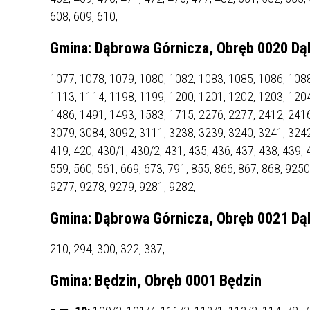
MŁODZ
608, 609, 610,
SZANSA – FORMY AKTYWNEGO
MŁODZ
W LAT
WSPARCIA OBSZARU
BĘDZI
Gmina: Dąbrowa Górnicza, Obręb 0020 Dą
ZREWITALIZOWANEGO
1077, 1078, 1079, 1080, 1082, 1083, 1085, 1086, 1088
BĘDZIŃSKA AKADEMIA MAŁEGO
AKCJA
1113, 1114, 1198, 1199, 1200, 1201, 1202, 1203, 1204
SPORTOWCA
ALKO
1486, 1491, 1493, 1583, 1715, 2276, 2277, 2412, 2416
3079, 3084, 3092, 3111, 3238, 3239, 3240, 3241, 3242,
419, 420, 430/1, 430/2, 431, 435, 436, 437, 438, 439, 
PROJEKT EKOLIDERKI
PRACA
559, 560, 561, 669, 673, 791, 855, 866, 867, 868, 925
WZMOCNIENIE PROCESU
INFOR
9277, 9278, 9279, 9281, 9282,
SPRAWIEDLIWEJ TRANSFORMACJI
WYMAG
ŚLĄSKA
Gmina: Dąbrowa Górnicza, Obręb 0021 Dąb
KONKURS FOTOGRAFICZNY
URZĄD 
210, 294, 300, 322, 337,
„METROPOLIA. PRZEZ PRYZMAT
KONKU
WODY”
PRZEW
Gmina: Będzin, Obręb 0001 Będzin
NADZO
NAJLE