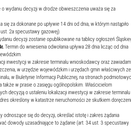
e o wydaniu decyzji w drodze obwieszczenia uważa się za
się za dokonane po upływie 14 dni od dnia, w którym nastąpiło
 ust. 2a specustawy gazowej).
aniu decyzji zostanie opublikowane na tablicy ogłoszeń Śląski
r.
Termin do wniesienia odwołania upływa 28 dnia licząc od dnia
ojewódzkim.
acji inwestycji w zakresie terminalu wnioskodawcy oraz zawiadam
szczenia, w urzędzie wojewódzkim i urzędach gmin właściwych ze
inalu, w Biuletynie Informacji Publicznej, na stronach podmiotowy
 także w prasie o zasięgu ogólnopolskim. Właścicielom
 decyzją o ustaleniu lokalizacji inwestycji w zakresie terminalu
adres określony w katastrze nieruchomości ze skutkiem doręczen
 odnoszące się do decyzji, określać istotę i zakres żądania
ć dowody uzasadniające to żądanie (art. 34 ust. 3 specustawy