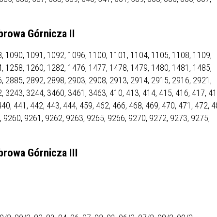
IEŻY „PRZYJAZNA SZKOŁA”
IEŻOWA RADA MIASTA
ACH 2025-2027
WYKAZ ZWIERZĄT ODŁOWI
NA
Z TERENU MIASTA
browa Górnicza II
, 1090, 1091, 1092, 1096, 1100, 1101, 1104, 1105, 1108, 1109,
 ŻYJ ZDROWO BEZ
GDZIE MOŻNA ZNALEŹĆ I J
, 1258, 1260, 1282, 1476, 1477, 1478, 1479, 1480, 1481, 1485,
HOLU
WYGLĄDA PRACA W NGO?
, 2885, 2892, 2898, 2903, 2908, 2913, 2914, 2915, 2916, 2921,
PORADY OD PRACA.PL
 3243, 3244, 3460, 3461, 3463, 410, 413, 414, 415, 416, 417, 41
440, 441, 442, 443, 444, 459, 462, 466, 468, 469, 470, 471, 472, 4
 W WOJSKU JAKO
BEZPŁATNY PORADNIK DLA
0, 9260, 9261, 9262, 9263, 9265, 9266, 9270, 9272, 9273, 9275,
MATYK – JAK ZOSTAĆ?
KULTURY
ANIA, ZAROBKI
rowa Górnicza III
KNF - XV EDYCJA
KATOWICE OTWIERAJĄ DRZW
RSU O NAGRODĘ
CENTRUM ZARZĄDZANIA
ODNICZĄCEGO KOMISJI
RUCHEM
RU FINANSOWEGO ZA
PSZĄ PRACĘ DOKTORSKĄ Z