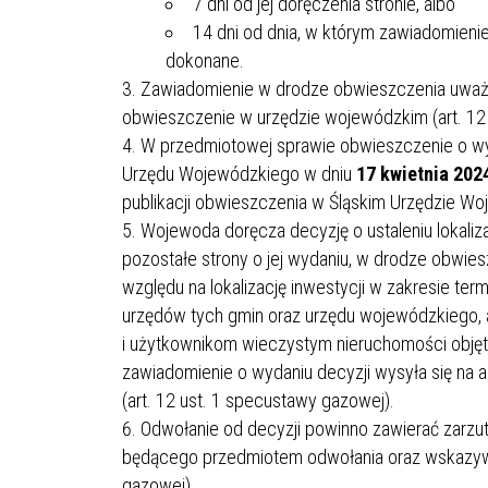
7 dni od jej doręczenia stronie, albo
14 dni od dnia, w którym zawiadomieni
dokonane.
Zawiadomienie w drodze obwieszczenia uważa 
obwieszczenie w urzędzie wojewódzkim (art. 12
W przedmiotowej sprawie obwieszczenie o wyd
Urzędu Wojewódzkiego w dniu
17 kwietnia 2024
publikacji obwieszczenia w Śląskim Urzędzie W
Wojewoda doręcza decyzję o ustaleniu lokaliz
pozostałe strony o jej wydaniu, w drodze obwie
względu na lokalizację inwestycji w zakresie term
urzędów tych gmin oraz urzędu wojewódzkiego, a
i użytkownikom wieczystym nieruchomości objętych
zawiadomienie o wydaniu decyzji wysyła się na 
(art. 12 ust. 1 specustawy gazowej).
Odwołanie od decyzji powinno zawierać zarzuty
będącego przedmiotem odwołania oraz wskazywa
gazowej).