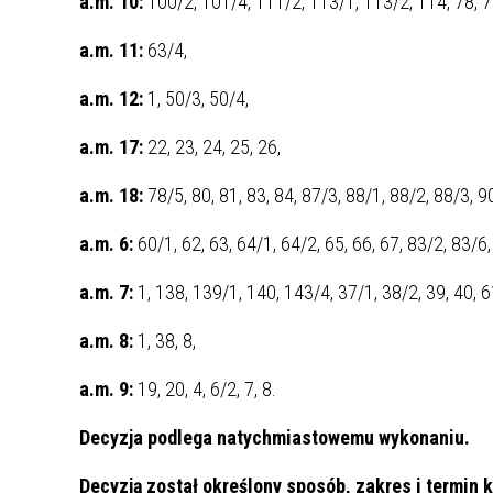
a.m. 10:
100/2, 101/4, 111/2, 113/1, 113/2, 114, 78, 79/
ZAKRE
a.m. 11:
63/4,
WAŻNA INFORMACJA - DOT.
a.m. 12:
1, 50/3, 50/4,
PRZEPROWADZENIA OCENY
RYZYKA WEWNĘTRZNEGO
a.m. 17:
22, 23, 24, 25, 26,
SYSTEMU WODOCIĄGOWEGO
a.m. 18:
78/5, 80, 81, 83, 84, 87/3, 88/1, 88/2, 88/3, 90
a.m. 6:
60/1, 62, 63, 64/1, 64/2, 65, 66, 67, 83/2, 83/6,
a.m. 7:
1, 138, 139/1, 140, 143/4, 37/1, 38/2, 39, 40, 61
a.m. 8:
1, 38, 8,
a.m. 9:
19, 20, 4, 6/2, 7, 8.
Decyzja podlega natychmiastowemu wykonaniu.
Decyzją został określony sposób, zakres i termin 