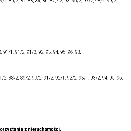
2, 80/2, 82, 83, 84, 86, 87, 92, 93, 96/2, 97/2, 98/2, 99/2,
SU RYNKU FINANSOWEGO
, 91/1, 91/2, 91/3, 92, 93, 94, 95, 96, 98,
/2, 88/2, 89/2, 90/2, 91/2, 92/1, 92/2, 93/1, 93/2, 94, 95, 96,
korzystania z nieruchomości.