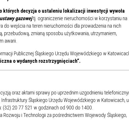
których decyzja o ustaleniu lokalizacji inwestycji wywoła
ustawy gazowej
tj. ograniczenie nieruchomości w korzystaniu na
wa do wejścia na teren nieruchomości dla prowadzenia na nich
rką, przebudową, zmianą sposobu użytkowania, utrzymaniem,
m awarii.
formacji Publicznej Śląskiego Urzędu Wojewódzkiego w Katowicac
liczna o wydanych rozstrzygnięciach”.
decyzją oraz aktami sprawy po uprzednim uzgodnieniu telefoniczn
nfrastruktury Śląskiego Urzędu Wojewódzkiego w Katowicach, ul
u: (32) 20 77 521 w godzinach od 900 do 1400.
ra Rozwoju i Technologii za pośrednictwem Wojewody Śląskiego,