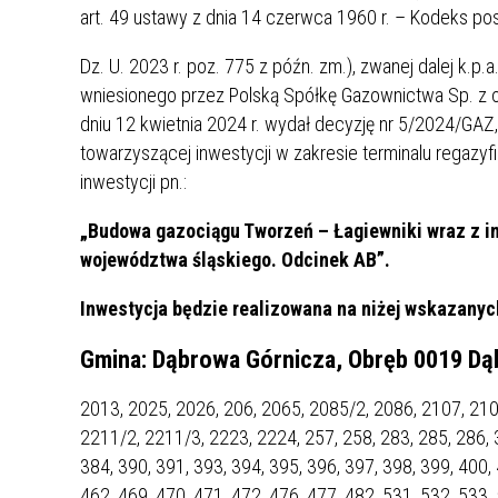
UCZN
art. 49 ustawy z dnia 14 czerwca 1960 r. – Kodeks pos
KARTA DUŻEJ RODZINY
OFERT
Dz. U. 2023 r. poz. 775 z późn. zm.), zwanej dalej k.p
AWANS ZAWODOWY NAUCZYCIELI
ZAKŁA
wniesionego przez Polską Spółkę Gazownictwa Sp. z o
AKTYWIZACJA SPOŁECZNO–
PLAN 
NIEPU
dniu 12 kwietnia 2024 r. wydał decyzję nr 5/2024/GAZ, z
ZAWODOWA OSÓB
towarzyszącej inwestycji w zakresie terminalu regazy
NIEPEŁNOSPRAWNYCH
inwestycji pn.:
STYPENDIUM MIASTA BĘDZINA
PAŃST
PODATKI LOKALNE –
KAMPA
I ST. 
„Budowa gazociągu Tworzeń – Łagiewniki wraz z inf
PODSTAWOWE INFORMACJE,
EKOLO
województwa śląskiego. Odcinek AB”.
STAWKI I FORMULARZE
DOTACJE DLA NIEPUBLICZNYCH
PROJE
MIĘDZ
SZKÓŁ I PRZEDSZKOLI W
LINEA
ZAPO
Inwestycja będzie realizowana na niżej wskazany
BĘDZINIE
PRACO
INFORMACJE ZUS
INFOR
Gmina: Dąbrowa Górnicza, Obręb 0019 Dą
2013, 2025, 2026, 206, 2065, 2085/2, 2086, 2107, 210
INFORMACJE KRUS
POMOC ZDROWOTNA DLA
URZĄD
„PRZY
2211/2, 2211/3, 2223, 2224, 257, 258, 283, 285, 286, 3
NAUCZYCIELI
PROG
384, 390, 391, 393, 394, 395, 396, 397, 398, 399, 400, 
SZANS
462, 469, 470, 471, 472, 476, 477, 482, 531, 532, 533, 