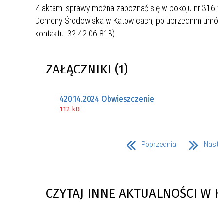
MŁODZ
Z aktami sprawy można zapoznać się w pokoju nr 316 
SZANSA – FORMY AKTYWNEGO
MŁODZ
W LAT
Ochrony Środowiska w Katowicach, po uprzednim umówie
WSPARCIA OBSZARU
BĘDZI
kontaktu: 32 42 06 813).
ZREWITALIZOWANEGO
BĘDZIŃSKA AKADEMIA MAŁEGO
AKCJA
ZAŁĄCZNIKI (1)
SPORTOWCA
ALKO
420.14.2024 Obwieszczenie
112 kB
PROJEKT EKOLIDERKI
PRACA
WZMOCNIENIE PROCESU
INFOR
SPRAWIEDLIWEJ TRANSFORMACJI
WYMAG
Poprzednia
Nas
ŚLĄSKA
KONKURS FOTOGRAFICZNY
URZĄD 
„METROPOLIA. PRZEZ PRYZMAT
KONKU
CZYTAJ INNE AKTUALNOŚCI W 
WODY”
PRZEW
NADZO
NAJLE