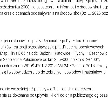
zerwca 1960 r. - Kodeks postępowania administracyjnego (Dz. U. 2
IÓW
DLA WYRÓŻNIAJĄCYCH SIĘ
 października 2008 r. o udostępnianiu informacji o środowisku i jeg
Y PRACY
PROGRAM WSPARCIA "ROD
UCZNIÓW
3+ GÓRĄ!"
ka oraz o ocenach oddziaływania na środowisko (Dz. U. 2023 poz
DANIE PLACÓWEK
DOFINANSOWANIE KOSZT
OGÓLNY
BLICZNYCH
BĘDZIŃSKA KARTA SENIOR
KSZTAŁCENIA PRACOWNIK
MŁODOCIANYCH
ajęcia stanowiska przez Regionalnego Dyrektora Ochrony
WOWA SZKOŁA MUZYCZNA
ZADANIA DOFINANSOWANE
unków realizacji przedsięwzięcia pn.: „Prace na podstawowych
NIA EDUKACYJNO-
IM. FRYDERYKA CHOPINA
REJESTR DANYCH
BUDŻETU PAŃSTWA
 Etap I: linia E 65 na odc. Będzin – Katowice – Tychy – Czechowi
GICZNA W RAMACH
KONTAKTOWYCH (RDK)
KTU ZAGŁĘBIOWSKI PARK
YZAKŁADOWA KASA
DOFINANSOWANIE „ZIELO
ice Szopienice Południowe od km 305+000 do km 312+400””,
RNY
MOGOWO-POŻYCZKOWA
SZKÓŁ” Z WOJEWÓDZKIEGO
iach o znaku WOOŚ.4201.2.2015.AM.24 z 25 maja 2018 r., w try
WNIKÓW OŚWIATY
FUNDUSZU OCHRONY
ia się i wypowiedzenia co do zebranych dowodów i materiałów, a
MACJE MOPS BĘDZIN
INFORMACJE ARIMR
ŚRODOWISKA I GOSPODARK
WODNEJ W KATOWICACH
 nie wcześniej niż po upływie 7 dni od dnia doręczenia
 SKARBOWY
JAZNA SZKOŁA” RZĄDOWY
INFORMACJE DOTYCZĄCE
KONKURSY NA STANOWISK
 się za dokonane po upływie 14 dni od dnia publicznego ogłosze
RAM WYRÓWNYWANIA
TRANSPLANTACJI
DYREKTORA
 EDUKACYJNYCH DZIECI I