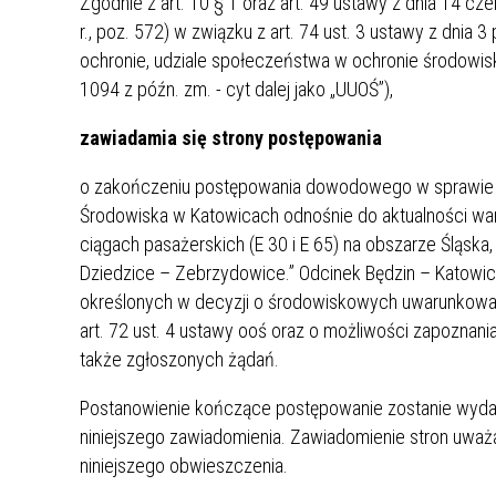
Zgodnie z art. 10 § 1 oraz art. 49 ustawy z dnia 14 c
UCZN
r., poz. 572) w związku z art. 74 ust. 3 ustawy z dnia 3
KARTA DUŻEJ RODZINY
OFERT
ochronie, udziale społeczeństwa w ochronie środowis
AWANS ZAWODOWY NAUCZYCIELI
ZAKŁA
1094 z późn. zm. - cyt dalej jako „UUOŚ”),
AKTYWIZACJA SPOŁECZNO–
PLAN 
NIEPU
zawiadamia się strony postępowania
ZAWODOWA OSÓB
NIEPEŁNOSPRAWNYCH
o zakończeniu postępowania dowodowego w sprawie z
STYPENDIUM MIASTA BĘDZINA
PAŃST
Środowiska w Katowicach odnośnie do aktualności war
PODATKI LOKALNE –
KAMPA
I ST. 
ciągach pasażerskich (E 30 i E 65) na obszarze Śląska,
PODSTAWOWE INFORMACJE,
EKOLO
STAWKI I FORMULARZE
DOTACJE DLA NIEPUBLICZNYCH
PROJE
MIĘDZ
Dziedzice – Zebrzydowice.” Odcinek Będzin – Katow
SZKÓŁ I PRZEDSZKOLI W
LINEA
ZAPO
określonych w decyzji o środowiskowych uwarunkowan
BĘDZINIE
PRACO
art. 72 ust. 4 ustawy ooś oraz o możliwości zapoznan
INFORMACJE ZUS
INFOR
także zgłoszonych żądań.
Postanowienie kończące postępowanie zostanie wydane
INFORMACJE KRUS
POMOC ZDROWOTNA DLA
URZĄD
„PRZY
niniejszego zawiadomienia. Zawiadomienie stron uważa
NAUCZYCIELI
PROG
niniejszego obwieszczenia.
SZANS